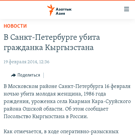
Доступность
ссылок
Вернуться
НОВОСТИ
к
ЦЕНТРАЛЬНАЯ АЗИЯ
В Санкт-Петербурге убита
основному
НОВОСТИ
КАЗАХСТАН
содержанию
гражданка Кыргызстана
ВОЙНА В УКРАИНЕ
Вернутся
КЫРГЫЗСТАН
к
19 февраля 2014, 12:36
НА ДРУГИХ ЯЗЫКАХ
УЗБЕКИСТАН
главной
Поделиться
ТАДЖИКИСТАН
ҚАЗАҚША
навигации
ПОДПИШИТЕСЬ НА НАС В СОЦСЕТЯХ
Вернутся
В Московском районе Санкт-Петербурга 16 февраля
КЫРГЫЗЧА
к
ночью убита молодая женщина, 1986 года
ЎЗБЕКЧА
поиску
рождения, уроженка села Каарман Кара-Сууйского
ТОҶИКӢ
Все сайты РСЕ/РС
района Ошской области. Об этом сообщает
Посольство Кыргызстана в России.
TÜRKMENÇE
Как отмечается, в ходе оперативно-разыскных