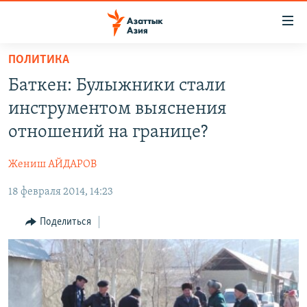
Доступность
ссылок
Вернуться
ПОЛИТИКА
к
ЦЕНТРАЛЬНАЯ АЗИЯ
Баткен: Булыжники стали
основному
НОВОСТИ
КАЗАХСТАН
содержанию
инструментом выяснения
ВОЙНА В УКРАИНЕ
Вернутся
КЫРГЫЗСТАН
отношений на границе?
к
НА ДРУГИХ ЯЗЫКАХ
УЗБЕКИСТАН
главной
Жениш АЙДАРОВ
ТАДЖИКИСТАН
ҚАЗАҚША
навигации
ПОДПИШИТЕСЬ НА НАС В СОЦСЕТЯХ
Вернутся
18 февраля 2014, 14:23
КЫРГЫЗЧА
к
ЎЗБЕКЧА
Поделиться
поиску
ТОҶИКӢ
Все сайты РСЕ/РС
TÜRKMENÇE