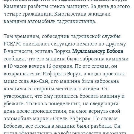
Камнями разбиты стекла машины. За день до этого
четыре гражданина Кыргызстана закидали
камнями автомобиль таджикистанца.
Тем временем, собеседник таджикской службы
РСЕ/РС описывают ситуацию немного по-другому.
В частности, житель Воруха
Мулломансур Бобоев
сообщил, что его машина была забросана камнями
в 10 часов вечера 16 февраля. По его словам, он
возвращался из Исфары в Ворух, а когда проезжал
мимо села Ак-Сай, его машина была забросана
камнями со стороны местных жителей. Он
утверждает, что ему пришлось бросить машину и
убежать. Только в понедельник, на следующий
день после происшествия, он смог вернуть свой
автомобиль марки «Опель-Зафира». По словам
Бобоева, все стекла в машине были разбиты. Он
подал официальную жалобу руководству джамаата