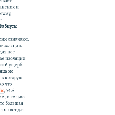
ывает
ранения и
этому,
е
Фабиуса
:
они означают,
оизоляции.
для нее
чае изоляции
кий ущерб.
нца не
 в которую
ко что
lic
, 74%
м, и только
что большая
ных квот для