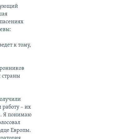
твующий
шая
опасениях
невы:
едет к тому,
оронников
я страны
олучили
 работу – их
ы. Я понимаю
олосовал
рдце Европы.
оратория