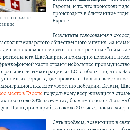
Европы, и то, что происходит зде
происходить в ближайшие годы 
кт на германо-
Европе.
ранице
Результаты голосования в очере
раскол швейцарского общественного мнения. За имм
вали в основном консервативно настроенные "сельские
е регионы юга Швейцарии и примерно половина нем
 франкофонной части страны небольшое преимущество
ограничения иммиграции из ЕС. Любопытно, что в Баз
рупнейших городах, где проживает больше всего иност
ммиграционных квот уверенно победили. Кстати, Шв
ое место в Европе
по удельному весу живущих в стран
их там около 23% населения; больше только в Люксемб
ду в Швейцарию прибыло около 80 тысяч новых мигра
Суть проблем, возникших в связ
швейцарского голосования, объ