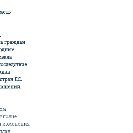
меть
,
па граждан
ходные
овала
последствие
ждан
стран ЕС.
глашений,
сем
 вполне
ти изменения
 план