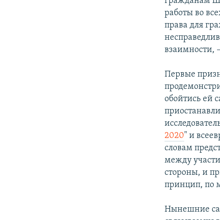
гражданам Шв
работы во вс
права для гра
несправедли
взаимности, –
Первые призн
продемонстри
обойтись ей с
приостанавли
исследовател
2020
" и всее
словам предст
между участи
стороны, и п
принцип, по
Нынешние сан