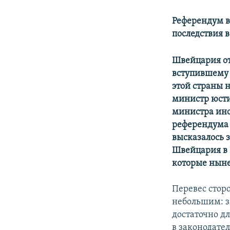
Референдум в
последствия 
Швейцария от
вступившему в
этой страны 
министр юст
министра ино
референдума 
высказалось 
Швейцария в 
которые ныне
Перевес стор
небольшим: з
достаточно д
в законодате