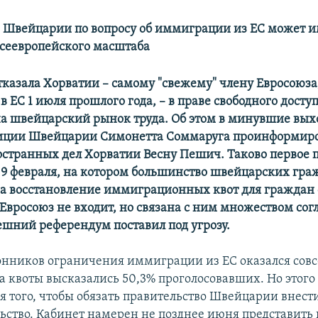
 Швейцарии по вопросу об иммиграции из ЕС может и
всеевропейского масштаба
казала Хорватии – самому "свежему" члену Евросоюза
 ЕС 1 июля прошлого года, – в праве свободного досту
на швейцарский рынок труда. Об этом в минувшие вы
иции Швейцарии Симонетта Соммаруга проинформир
странных дел Хорватии Весну Пешич. Таково первое 
9 февраля, на котором большинство швейцарских гра
за восстановление иммиграционных квот для граждан 
Евросоюз не входит, но связана с ним множеством со
шний референдум поставил под угрозу.
онников ограничения иммиграции из ЕС оказался сов
а квоты высказались 50,3% проголосовавших. Но этого
ля того, чтобы обязать правительство Швейцарии внес
льство. Кабинет намерен не позднее июня представить