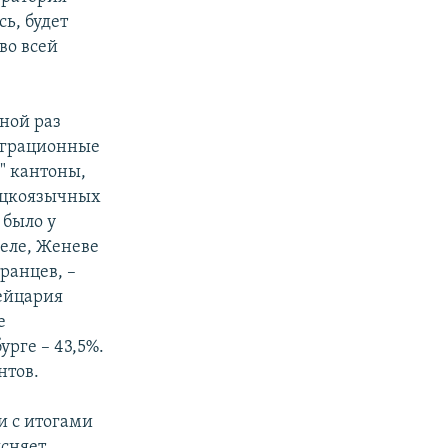
сь, будет
во всей
дной раз
играционные
" кантоны,
ецкоязычных
 было у
еле, Женеве
ранцев, –
ейцария
е
урге – 43,5%.
нтов.
и с итогами
ясняет