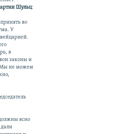
артин Шульц
:
 принять во
ма. У
Швейцарией.
ого
рь, в
вои законы и
. Мы не можем
жно,
едседатель
 должны ясно
 дали