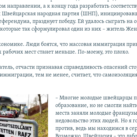
том направлении, а к концу года разработать соответс
я Швейцарская народная партия (ШНП), инициировав
еферендума, празднует победу. Ей удалось сыграть на 
 которые так сформулировал один из них – житель Же
экономике. Люди боятся, что массовая иммиграция прив
 рабочих мест станет меньше. По-моему, это плохо.
атель, отчасти признавая справедливость опасений ст
иммиграции, тем не менее, считает, что самоизоляци
– Многие молодые швейцарцы п
образование, но не смогли найти
места заняли молодые француз
недовольство этих людей. Но я г
против, ведь мы находимся в се
Возможно, Швейцария – это лаб