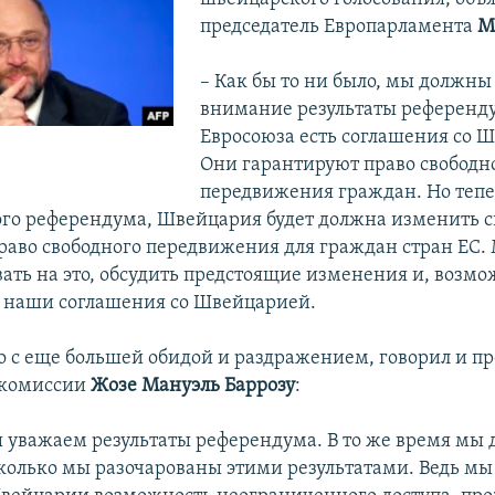
председатель Европарламента
М
– Как бы то ни было, мы должны
внимание результаты референду
Евросоюза есть соглашения со 
Они гарантируют право свободн
передвижения граждан. Но тепе
того референдума, Швейцария будет должна изменить с
раво свободного передвижения для граждан стран ЕС
вать на это, обсудить предстоящие изменения и, возмо
 наши соглашения со Швейцарией.
но с еще большей обидой и раздражением, говорил и пр
 комиссии
Жозе Мануэль Баррозу
:
ы уважаем результаты референдума. В то же время мы
сколько мы разочарованы этими результатами. Ведь мы