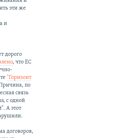
оживания и
ить эти же
а и
т дорого
влено
, что ЕС
учно-
кте
"Горизонт
 Причина, по
есная связь
s, с одной
. А этот
арушили.
ма договоров,