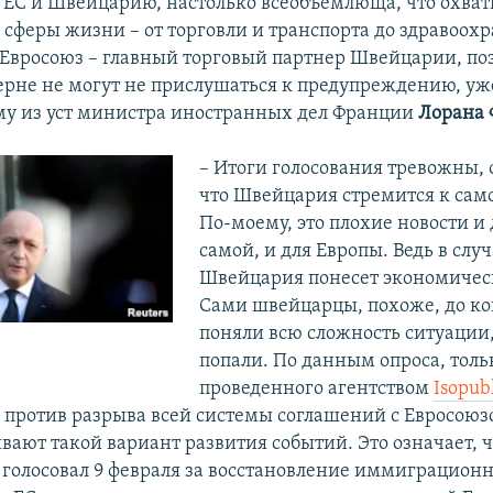
ЕС и Швейцарию, настолько всеобъемлюща, что охват
 сферы жизни – от торговли и транспорта до здравоох
 Евросоюз – главный торговый партнер Швейцарии, по
Берне не могут не прислушаться к предупреждению, уж
у из уст министра иностранных дел Франции
Лорана 
– Итоги голосования тревожны, 
что Швейцария стремится к сам
По-моему, это плохие новости и 
самой, и для Европы. Ведь в слу
Швейцария понесет экономичес
Сами швейцарцы, похоже, до ко
поняли всю сложность ситуации,
попали. По данным опроса, толь
проведенного агентством
Isopub
 против разрыва всей системы соглашений с Евросоюзо
вают такой вариант развития событий. Это означает, 
о голосовал 9 февраля за восстановление иммиграцион