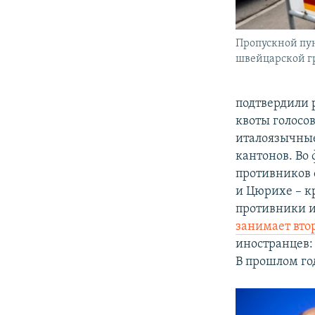
Пропускной пун
швейцарской г
подтвердили 
квоты голосо
италоязычны
кантонов. Во
противников 
и Цюрихе – к
противники и
занимает втор
иностранцев: 
В прошлом го