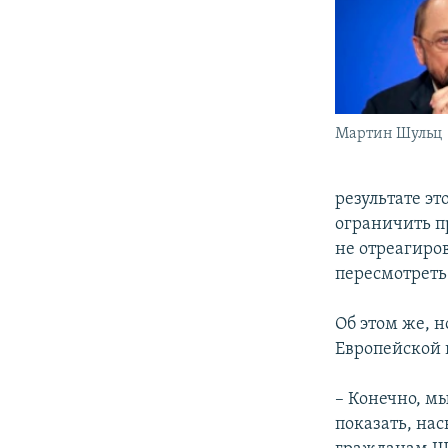
Мартин Шульц
результате э
ограничить п
не отреагиро
пересмотреть
Об этом же, 
Европейской
– Конечно, м
показать, на