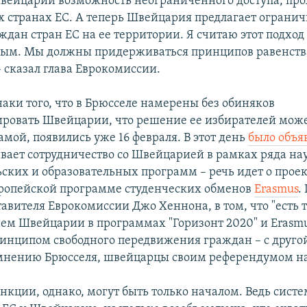
ейцарии возможность неограниченного доступа, пр
ех странах ЕС. А теперь Швейцария предлагает огранич
ждан стран ЕС на ее территории. Я считаю этот подход
вым. Мы должны придерживаться принципов равенств
 сказал глава Еврокомиссии.
аки того, что в Брюсселе намерены без обиняков
ровать Швейцарии, что решение ее избирателей може
амой, появились уже 16 февраля. В этот день
было объя
вает сотрудничество со Швейцарией в рамках ряда на
ьских и образовательных программ – речь идет о прое
вропейской программе студенческих обменов
Erasmus
.
авителя Еврокомиссии Джо Хеннона, в том, что "есть т
ем Швейцарии в программах "Горизонт 2020" и Erasmu
ринципом свободного передвижения граждан – с другой"
 мнению Брюсселя, швейцарцы своим референдумом н
кции, однако, могут быть только началом. Ведь систе