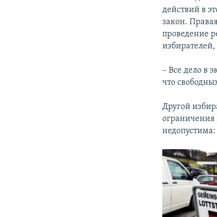
действий в э
закон. Права
проведение р
избирателей,
– Все дело в 
что свободных
Другой избир
ограничения 
недопустима: