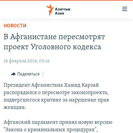
Доступность
ссылок
Вернуться
НОВОСТИ
к
ЦЕНТРАЛЬНАЯ АЗИЯ
В Афганистане пересмотрят
основному
НОВОСТИ
КАЗАХСТАН
содержанию
проект Уголовного кодекса
ВОЙНА В УКРАИНЕ
Вернутся
КЫРГЫЗСТАН
к
18 февраля 2014, 03:16
НА ДРУГИХ ЯЗЫКАХ
УЗБЕКИСТАН
главной
Поделиться
ТАДЖИКИСТАН
ҚАЗАҚША
навигации
ПОДПИШИТЕСЬ НА НАС В СОЦСЕТЯХ
Вернутся
Президент Афганистана Хамид Карзай
КЫРГЫЗЧА
к
распорядился о пересмотре законопроекта,
ЎЗБЕКЧА
поиску
подвергшегося критике за нарушение прав
ТОҶИКӢ
Все сайты РСЕ/РС
женщин.
TÜRKMENÇE
Афганский парламент принял новую версию
"Закона о криминальных процедурах",