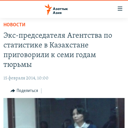
Доступность
ссылок
Вернуться
НОВОСТИ
к
ЦЕНТРАЛЬНАЯ АЗИЯ
Экс-председателя Агентства по
основному
НОВОСТИ
КАЗАХСТАН
содержанию
статистике в Казахстане
ВОЙНА В УКРАИНЕ
Вернутся
КЫРГЫЗСТАН
приговорили к семи годам
к
НА ДРУГИХ ЯЗЫКАХ
УЗБЕКИСТАН
тюрьмы
главной
ТАДЖИКИСТАН
ҚАЗАҚША
навигации
ПОДПИШИТЕСЬ НА НАС В СОЦСЕТЯХ
15 февраля 2014, 10:00
Вернутся
КЫРГЫЗЧА
к
Поделиться
ЎЗБЕКЧА
поиску
ТОҶИКӢ
Все сайты РСЕ/РС
TÜRKMENÇE