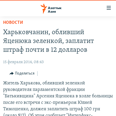
Доступность
ссылок
Вернуться
НОВОСТИ
к
ЦЕНТРАЛЬНАЯ АЗИЯ
Харьковчанин, обливший
основному
НОВОСТИ
КАЗАХСТАН
содержанию
Яценюка зеленкой, заплатит
ВОЙНА В УКРАИНЕ
Вернутся
КЫРГЫЗСТАН
штраф почти в 12 долларов
к
НА ДРУГИХ ЯЗЫКАХ
УЗБЕКИСТАН
главной
15 февраля 2014, 08:43
ТАДЖИКИСТАН
ҚАЗАҚША
навигации
ПОДПИШИТЕСЬ НА НАС В СОЦСЕТЯХ
Вернутся
Поделиться
КЫРГЫЗЧА
к
Житель Харькова, обливший зеленкой
ЎЗБЕКЧА
поиску
руководителя парламентской фракции
ТОҶИКӢ
Все сайты РСЕ/РС
"Батькивщина" Арсения Яценюка в холле больницы
после его встречи с экс-премьером Юлией
TÜRKMENÇE
Тимошенко, должен заплатить штраф 100 грн
(около $12). Об этом сообщает "Интерфакс-