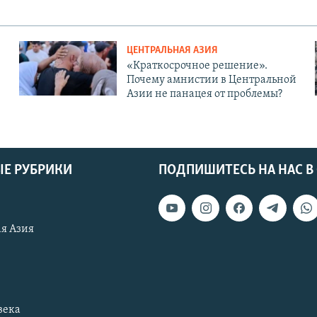
ЦЕНТРАЛЬНАЯ АЗИЯ
«Краткосрочное решение».
Почему амнистии в Центральной
Азии не панацея от проблемы?
Е РУБРИКИ
ПОДПИШИТЕСЬ НА НАС В
я Азия
века