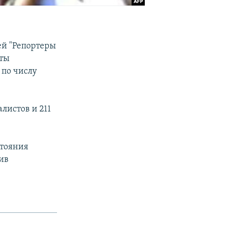
ей "Репортеры
оты
 по числу
листов и 211
стояния
ив