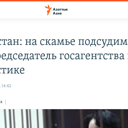
стан: на скамье подсуди
едседатель госагентства
стике
 14:42
ся