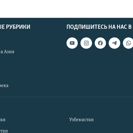
Е РУБРИКИ
ПОДПИШИТЕСЬ НА НАС В
я Азия
века
тан
Узбекистан
тан