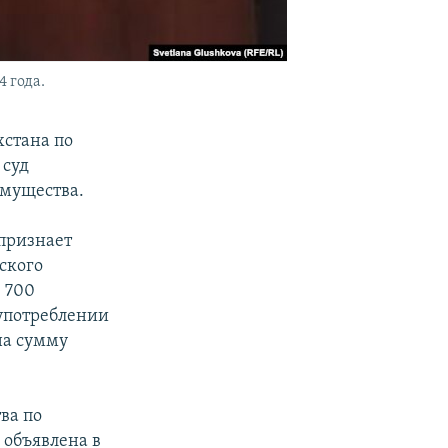
 года.
хстана по
 суд
имущества.
 признает
ского
 700
оупотреблении
на сумму
ва по
 объявлена в