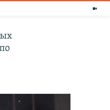
мых
 по