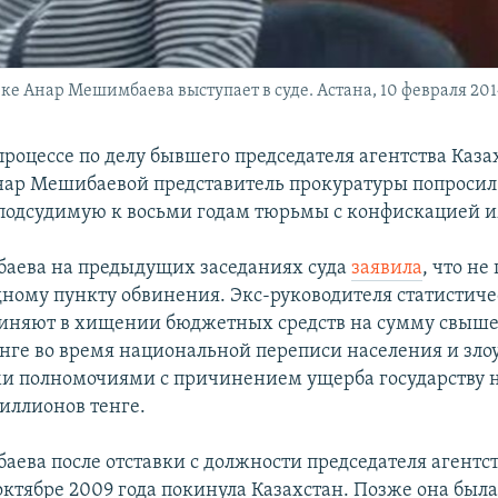
ке Анар Мешимбаева выступает в суде. Астана, 10 февраля 2014
роцессе по делу бывшего председателя агентства Каза
нар Мешибаевой представитель прокуратуры попросил
подсудимую к восьми годам тюрьмы с конфискацией 
аева на предыдущих заседаниях суда
заявила
, что не
дному пункту обвинения. Экс-руководителя статистиче
виняют в хищении бюджетных средств на сумму свыше
нге во время национальной переписи населения и зл
 полномочиями с причинением ущерба государству 
иллионов тенге.
ева после отставки с должности председателя агентст
октябре 2009 года покинула Казахстан. Позже она была