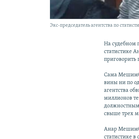
Экс-председатель агентства по статисти
На судебном п
статистике А
приговорить 
Сама Мешимб
вины ни по о
агентства об
миллионов те
должностными
свыше трех м
Анар Мешимба
статистике в 