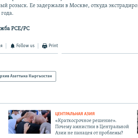
й розыск. Ее задержали в Москве, откуда экстрадиро
 года.
ужба РСЕ/РС
ся
Follow us
Print
рхив Азаттыка Кыргызстан
ЦЕНТРАЛЬНАЯ АЗИЯ
«Краткосрочное решение».
Почему амнистии в Центральной
Азии не панацея от проблемы?