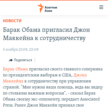
Доступность
ссылок
Вернуться
НОВОСТИ
к
ЦЕНТРАЛЬНАЯ АЗИЯ
Барак Обама пригласил Джон
основному
НОВОСТИ
КАЗАХСТАН
содержанию
Маккейна к сотрудничеству
ВОЙНА В УКРАИНЕ
Вернутся
КЫРГЫЗСТАН
к
5 ноября 2008, 23:08
НА ДРУГИХ ЯЗЫКАХ
УЗБЕКИСТАН
главной
Поделиться
ТАДЖИКИСТАН
ҚАЗАҚША
навигации
ПОДПИШИТЕСЬ НА НАС В СОЦСЕТЯХ
Вернутся
Барак Обама
пригласил своего главного соперника
КЫРГЫЗЧА
к
по президентским выборам в США,
Джона
ЎЗБЕКЧА
поиску
Маккейна
к сотрудничеству при управлении
ТОҶИКӢ
Все сайты РСЕ/РС
страной. "Мне нужна ваша помощь, ведь вы лидер
по стольким важным вопросам", - сказал Барак
TÜRKMENÇE
Обама своему экс-оппоненту, передает Associated
Press. Ранее Джон Маккейн признал свое