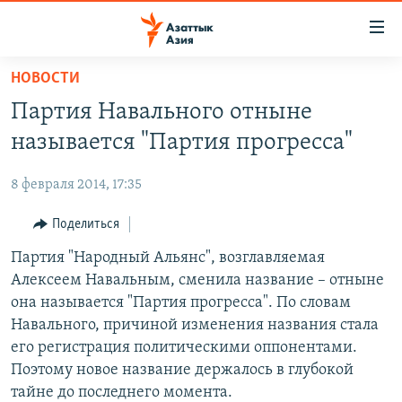
Доступность
ссылок
Вернуться
НОВОСТИ
к
ЦЕНТРАЛЬНАЯ АЗИЯ
Партия Навального отныне
основному
НОВОСТИ
КАЗАХСТАН
содержанию
называется "Партия прогресса"
ВОЙНА В УКРАИНЕ
Вернутся
КЫРГЫЗСТАН
к
8 февраля 2014, 17:35
НА ДРУГИХ ЯЗЫКАХ
УЗБЕКИСТАН
главной
Поделиться
ТАДЖИКИСТАН
ҚАЗАҚША
навигации
ПОДПИШИТЕСЬ НА НАС В СОЦСЕТЯХ
Вернутся
Партия "Народный Альянс", возглавляемая
КЫРГЫЗЧА
к
Алексеем Навальным, сменила название – отныне
ЎЗБЕКЧА
поиску
она называется "Партия прогресса". По словам
ТОҶИКӢ
Все сайты РСЕ/РС
Навального, причиной изменения названия стала
его регистрация политическими оппонентами.
TÜRKMENÇE
Поэтому новое название держалось в глубокой
тайне до последнего момента.