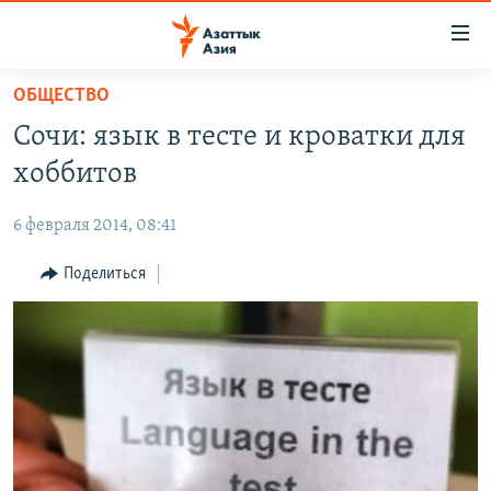
Доступность
ссылок
Вернуться
ОБЩЕСТВО
к
ЦЕНТРАЛЬНАЯ АЗИЯ
Сочи: язык в тесте и кроватки для
основному
НОВОСТИ
КАЗАХСТАН
содержанию
хоббитов
ВОЙНА В УКРАИНЕ
Вернутся
КЫРГЫЗСТАН
к
6 февраля 2014, 08:41
НА ДРУГИХ ЯЗЫКАХ
УЗБЕКИСТАН
главной
Поделиться
ТАДЖИКИСТАН
ҚАЗАҚША
навигации
ПОДПИШИТЕСЬ НА НАС В СОЦСЕТЯХ
Вернутся
КЫРГЫЗЧА
к
ЎЗБЕКЧА
поиску
ТОҶИКӢ
Все сайты РСЕ/РС
TÜRKMENÇE