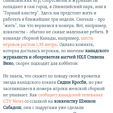
Олимпийских игр, спортсмены и журналисты
попадают в сам город, в Олимпийский парк, или в
"Горный кластер". Здесь им предстоит жить и
работать в ближайшие три недели. Сначала – про
"жить", так что вернемся в номера. Вот, например,
хоккеисты – обычно не самые маленькие ребята. В
команде сборной Канады, например,
шесть
игроков ростом 1,95 метра
. Однако комната,
которая досталась игрокам, по мнению
канадского
журналиста и обозревателя матчей НХЛ Стивена
Вино
, скорее подходит для хоббитов:
Не знаем, что скажет по поводу своей кроватки
звезда канадского хоккея
Сидни Кросби
, но уже
заселившиеся в номера игроки женской сборной
не унывают. Как
сообщает канадский телеканал
CTV News
со ссылкой на
хоккеистку Шэннон
Сабадош
, они с подругами уже сделали