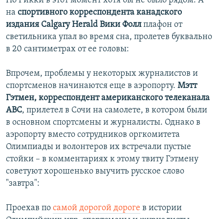
Но Рикки в этот момент хотя бы не было рядом. А
на
спортивного корреспондента канадского
издания Calgary Herald Вики Фолл
плафон от
светильника упал во время сна, пролетев буквально
в 20 сантиметрах от ее головы:
Впрочем, проблемы у некоторых журналистов и
спортсменов начинаются еще в аэропорту.
Мэтт
Гэтмен, корреспондент американского телеканала
ABC
, прилетел в Сочи на самолете, в котором были
в основном спортсмены и журналисты. Однако в
аэропорту вместо сотрудников оргкомитета
Олимпиады и волонтеров их встречали пустые
стойки – в комментариях к этому твиту Гэтмену
советуют хорошенько выучить русское слово
"завтра":
Проехав по
самой дорогой дороге
в истории