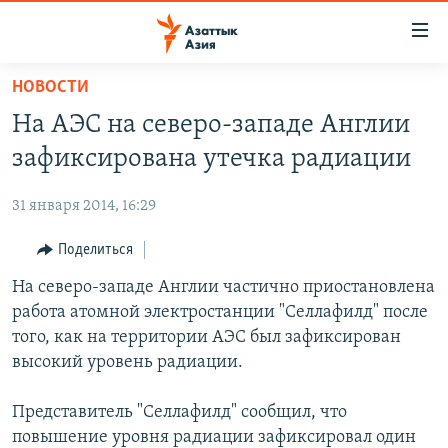
Доступность
ссылок
Вернуться
НОВОСТИ
к
ЦЕНТРАЛЬНАЯ АЗИЯ
На АЭС на северо-западе Англии
основному
НОВОСТИ
КАЗАХСТАН
содержанию
зафиксирована утечка радиации
ВОЙНА В УКРАИНЕ
Вернутся
КЫРГЫЗСТАН
к
31 января 2014, 16:29
НА ДРУГИХ ЯЗЫКАХ
УЗБЕКИСТАН
главной
Поделиться
ТАДЖИКИСТАН
ҚАЗАҚША
навигации
ПОДПИШИТЕСЬ НА НАС В СОЦСЕТЯХ
Вернутся
На северо-западе Англии частично приостановлена
КЫРГЫЗЧА
к
работа атомной электростанции "Селлафилд" после
ЎЗБЕКЧА
поиску
того, как на территории АЭС был зафиксирован
ТОҶИКӢ
Все сайты РСЕ/РС
высокий уровень радиации.
TÜRKMENÇE
Представитель "Селлафилд" сообщил, что
повышение уровня радиации зафиксировал один