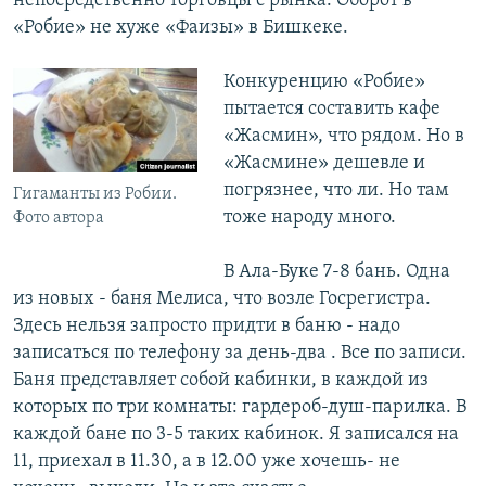
непосредственно торговцы с рынка. Оборот в
«Робие» не хуже «Фаизы» в Бишкеке.
Конкуренцию «Робие»
пытается составить кафе
«Жасмин», что рядом. Но в
«Жасмине» дешевле и
погрязнее, что ли. Но там
Гигаманты из Робии.
тоже народу много.
Фото автора
В Ала-Буке 7-8 бань. Одна
из новых - баня Мелиса, что возле Госрегистра.
Здесь нельзя запросто придти в баню - надо
записаться по телефону за день-два . Все по записи.
Баня представляет собой кабинки, в каждой из
которых по три комнаты: гардероб-душ-парилка. В
каждой бане по 3-5 таких кабинок. Я записался на
11, приехал в 11.30, а в 12.00 уже хочешь- не