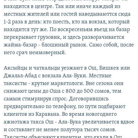
находится в центре. Так или иначе каждый из
местных жителей или гостей наведываюттся сюда
1-2 раза в день: кто поесть, кто на вокзал, который
находится тут же. По воскресеньям въезд на базар
перекрывает грузовик, и здесь разворачивается
жайма-базар - блошиный рынок. Само собой, после
него срач неимоверный.
Аксыйцы и чаткальцы уезжают в Ош, Бишкек или
Джалал-Абад с вокзала Ала-Буки. Местные
таксисты - крутые маркетологи. Вне сезона они
снижают цены до Оша с 800 до 500 сомов, тем
самым стимулируя спрос. Договорившись
предварительно по телефону, по пути подбирают
клиентов из Каравана. Во время новогоднего
ажиотажа такса Ош - Ала-Бука увеличивается вдвое
и составляет не менее полутора тысяч сомов.
Таксисты объясняют клиентам, что ехали в Ош