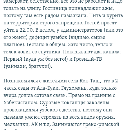
замерзает, естественно, все это не работает и надо
топать на улицу. Гостиница принадлежит ажы,
поэтому там есть рядом намазкана. Пить и курить
на территории строго запрещено. Гостей просят
уйти в 22.00. В целом, у администраторов (или это
его жены) дефицит улыбок (видимо, сырье
платное). Гестапо в общем. Зато чисто, тепло и
телек ловит со спутника. Показывают два канала:
Первый (куда уж без него!) и Грозный-ТВ
(уайнахи, братухи!).
Познакомился с жителями села Кок-Таш, что в 2
часах езды от Ала-Буки. Глухомань, куда только
вчера дошла сотовая связь. Прямо на границе с
Узбекистаном. Суровые кокташцы закалены
провокациями узбеков с детства, поэтому они
сызмала умеют стрелять из всех видов оружия,
мелкашки, АК и т.д. Занимаются греко-римской