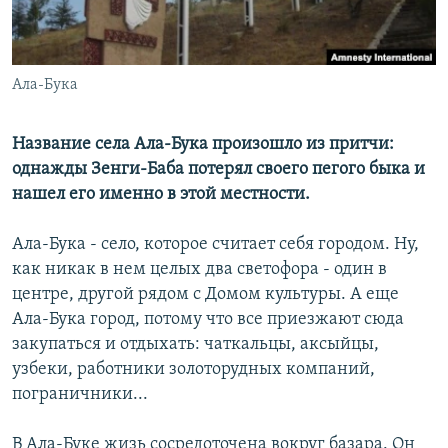
Ала-Бука
Название села Ала-Бука произошло из притчи:
однажды Зенги-Баба потерял своего пегого быка и
нашел его именно в этой местности.
Ала-Бука - село, которое считает себя городом. Ну,
как никак в нем целых два светофора - один в
центре, другой рядом с Домом культуры. А еще
Ала-Бука город, потому что все приезжают сюда
закупаться и отдыхать: чаткальцы, аксыйцы,
узбеки, работники золоторудных компаний,
пограничники...
В Ала-Буке жизь сосредоточена вокруг базара. Он