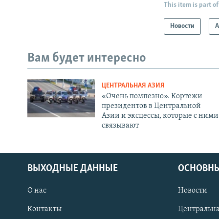
This item is part of
Новости
А
Вам будет интересно
ЦЕНТРАЛЬНАЯ АЗИЯ
«Очень помпезно». Кортежи
президентов в Центральной
Азии и эксцессы, которые с ними
связывают
ВЫХОДНЫЕ ДАННЫЕ
ОСНОВНЫ
О нас
Новости
Контакты
Центральна