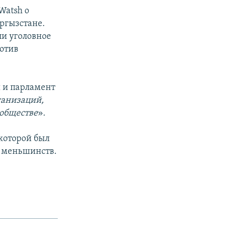
Watsh о
ыргызстане.
ли уголовное
отив
 и парламент
ганизаций,
обществе
»
.
которой был
х меньшинств.