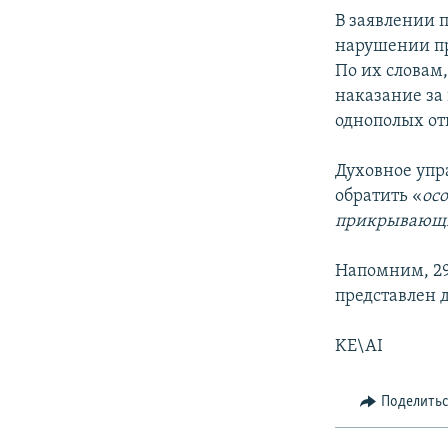
В заявлении 
нарушении пр
По их словам,
наказание за
однополых от
Духовное упр
обратить «
ос
прикрывающи
Напомним, 29
представлен 
KE\AI
Поделить