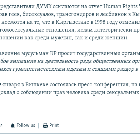
представители ДУМК ссылаются на отчет Human Rights 
ав геев, бисексуалов, трансгендеров и лесбиянок в К
 несмотря на то, что в Кыргызстане в 1998 году отмени
 гомосексуальные отношения, ислам категорически пр
ношений как среди мужчин, так и среди женщин.
авление мусульман КР просит государственные органы
обое внимание на деятельность ряда общественных ор
хся гуманистисческими идеями и сеящими раздор в 
 января в Бишкеке состоялась пресс-конференция, на 
доклад о соблюдении прав человека среди сексуальны
ся
Follow us
Print