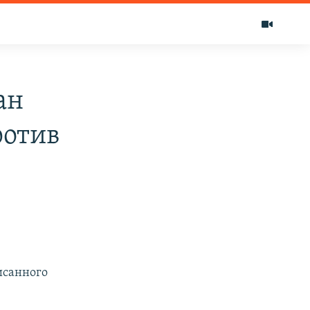
ан
ротив
исанного