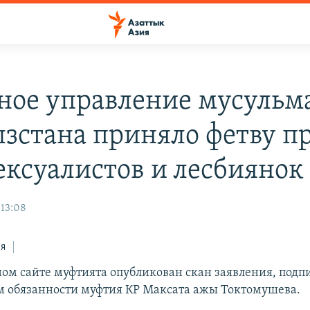
ное управление мусульм
зстана приняло фетву п
ексуалистов и лесбиянок
 13:08
ся
ом сайте муфтията опубликован скан заявления, подп
 обязанности муфтия КР Максата ажы Токтомушева.