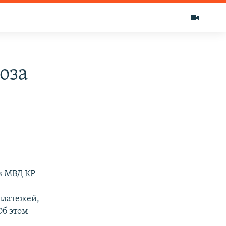
оза
в МВД КР
платежей,
Об этом