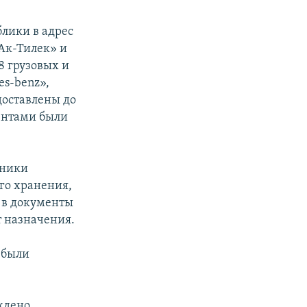
блики в адрес
Ак-Тилек» и
8 грузовых и
es-benz»,
доставлены до
ентами были
дники
го хранения,
 в документы
т назначения.
 были
ждено