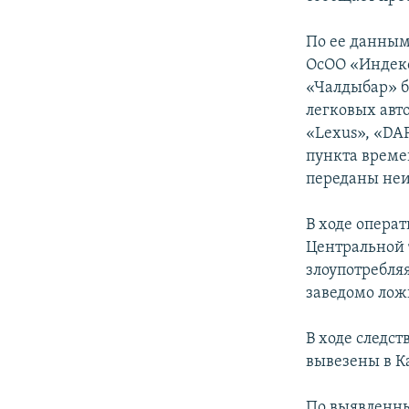
По ее данным
ОсОО «Индекс
«Чалдыбар» б
легковых авто
«Lexus», «DA
пункта време
переданы неи
В ходе опера
Центральной 
злоупотребля
заведомо лож
В ходе следс
вывезены в К
По выявленн