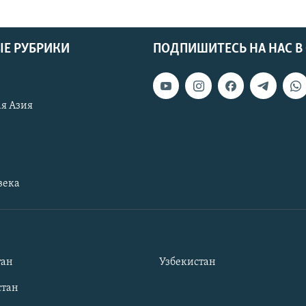
Е РУБРИКИ
ПОДПИШИТЕСЬ НА НАС В
я Азия
века
тан
Узбекистан
тан