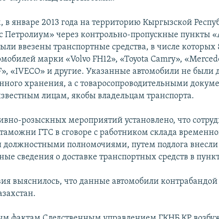
, в январе 2013 года на территорию Кыргызской Респу
 Петролиум» через контрольно-пропускные пункты «
ыли ввезены транспортные средства, в числе которых 
мобилей марки «Volvo FH12», «Toyota Camry», «Merced
F», «IVECO» и другие. Указанные автомобили не были 
нного хранения, а с товаросопроводительными докум
звестным лицам, якобы владельцам транспорта.
тивно-розыскных мероприятий установлено, что сотру
таможни ГТС в сговоре с работником склада временно
я должностными полномочиями, путем подлога внесли
ные сведения о доставке транспортных средств в пунк
твия выяснилось, что данные автомобили контрабандой
азахстан.
ым фактам Следственным управлением ГКНБ КР возбу