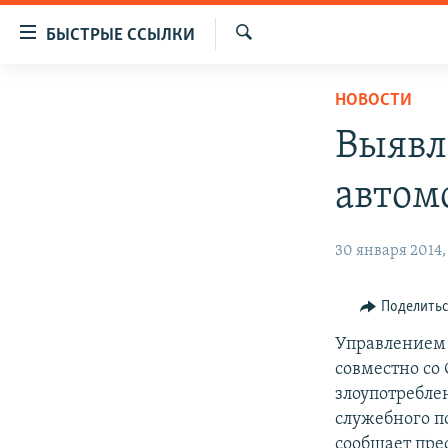
Доступность
БЫСТРЫЕ ССЫЛКИ
ссылок
Искать
Вернуться
ЦЕНТРАЛЬНАЯ АЗИЯ
НОВОСТИ
к
НОВОСТИ
КАЗАХСТАН
основному
Выявл
содержанию
ВОЙНА В УКРАИНЕ
КЫРГЫЗСТАН
Вернутся
автом
НА ДРУГИХ ЯЗЫКАХ
УЗБЕКИСТАН
к
главной
ТАДЖИКИСТАН
ҚАЗАҚША
30 января 2014,
навигации
КЫРГЫЗЧА
Вернутся
к
ЎЗБЕКЧА
Поделить
поиску
ТОҶИКӢ
Управлением 
совместно со
TÜRKMENÇE
злоупотребле
служебного п
сообщает пре