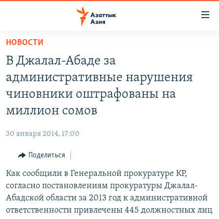
Доступность
ссылок
Вернуться
НОВОСТИ
к
ЦЕНТРАЛЬНАЯ АЗИЯ
В Джалал-Абаде за
основному
НОВОСТИ
КАЗАХСТАН
содержанию
административные нарушения
ВОЙНА В УКРАИНЕ
Вернутся
КЫРГЫЗСТАН
чиновники оштрафованы на
к
НА ДРУГИХ ЯЗЫКАХ
УЗБЕКИСТАН
миллион сомов
главной
ТАДЖИКИСТАН
ҚАЗАҚША
навигации
ПОДПИШИТЕСЬ НА НАС В СОЦСЕТЯХ
30 января 2014, 17:00
Вернутся
КЫРГЫЗЧА
к
Поделиться
ЎЗБЕКЧА
поиску
Как сообщили в Генеральной прокуратуре КР,
ТОҶИКӢ
Все сайты РСЕ/РС
согласно постановлениям прокуратуры Джалал-
TÜRKMENÇE
Абадской области за 2013 год к административной
ответственности привлечены 445 должностных лиц