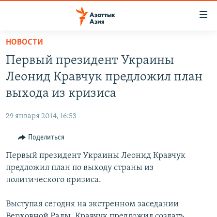
Доступность
ссылок
Вернуться
НОВОСТИ
к
ЦЕНТРАЛЬНАЯ АЗИЯ
Первый президент Украины
основному
НОВОСТИ
КАЗАХСТАН
содержанию
Леонид Кравчук предложил план
ВОЙНА В УКРАИНЕ
Вернутся
КЫРГЫЗСТАН
выхода из кризиса
к
НА ДРУГИХ ЯЗЫКАХ
УЗБЕКИСТАН
главной
29 января 2014, 16:53
ТАДЖИКИСТАН
ҚАЗАҚША
навигации
ПОДПИШИТЕСЬ НА НАС В СОЦСЕТЯХ
Вернутся
Поделиться
КЫРГЫЗЧА
к
Первый президент Украины Леонид Кравчук
ЎЗБЕКЧА
поиску
предложил план по выходу страны из
ТОҶИКӢ
Все сайты РСЕ/РС
политического кризиса.
TÜRKMENÇE
Выступая сегодня на экстренном заседании
Верховной Рады, Кравчук предложил создать