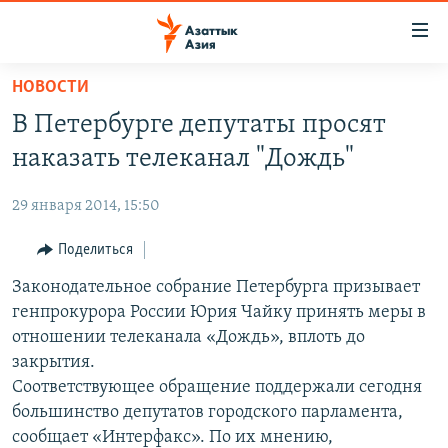
Доступность
ссылок
Вернуться
НОВОСТИ
к
ЦЕНТРАЛЬНАЯ АЗИЯ
В Петербурге депутаты просят
основному
НОВОСТИ
КАЗАХСТАН
содержанию
наказать телеканал "Дождь"
ВОЙНА В УКРАИНЕ
Вернутся
КЫРГЫЗСТАН
к
29 января 2014, 15:50
НА ДРУГИХ ЯЗЫКАХ
УЗБЕКИСТАН
главной
Поделиться
ТАДЖИКИСТАН
ҚАЗАҚША
навигации
ПОДПИШИТЕСЬ НА НАС В СОЦСЕТЯХ
Вернутся
Законодательное собрание Петербурга призывает
КЫРГЫЗЧА
к
генпрокурора России Юрия Чайку принять меры в
ЎЗБЕКЧА
поиску
отношении телеканала «Дождь», вплоть до
ТОҶИКӢ
Все сайты РСЕ/РС
закрытия.
Соответствующее обращение поддержали сегодня
TÜRKMENÇE
большинство депутатов городского парламента,
сообщает «Интерфакс». По их мнению,