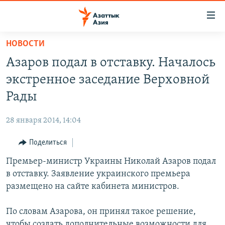
Доступность
ссылок
Вернуться
НОВОСТИ
к
ЦЕНТРАЛЬНАЯ АЗИЯ
Азаров подал в отставку. Началось
основному
НОВОСТИ
КАЗАХСТАН
содержанию
экстренное заседание Верховной
ВОЙНА В УКРАИНЕ
Вернутся
КЫРГЫЗСТАН
Рады
к
НА ДРУГИХ ЯЗЫКАХ
УЗБЕКИСТАН
главной
28 января 2014, 14:04
ТАДЖИКИСТАН
ҚАЗАҚША
навигации
ПОДПИШИТЕСЬ НА НАС В СОЦСЕТЯХ
Вернутся
Поделиться
КЫРГЫЗЧА
к
Премьер-министр Украины Николай Азаров подал
ЎЗБЕКЧА
поиску
в отставку. Заявление украинского премьера
ТОҶИКӢ
Все сайты РСЕ/РС
размещено на сайте кабинета министров.
TÜRKMENÇE
По словам Азарова, он принял такое решение,
чтобы создать дополнительные возможности для