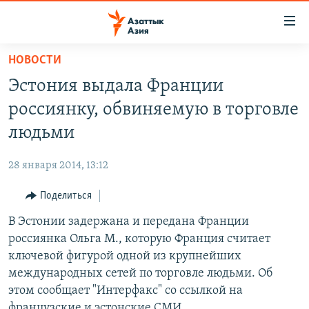
Доступность
ссылок
Вернуться
НОВОСТИ
к
ЦЕНТРАЛЬНАЯ АЗИЯ
Эстония выдала Франции
основному
НОВОСТИ
КАЗАХСТАН
содержанию
россиянку, обвиняемую в торговле
ВОЙНА В УКРАИНЕ
Вернутся
КЫРГЫЗСТАН
людьми
к
НА ДРУГИХ ЯЗЫКАХ
УЗБЕКИСТАН
главной
28 января 2014, 13:12
ТАДЖИКИСТАН
ҚАЗАҚША
навигации
ПОДПИШИТЕСЬ НА НАС В СОЦСЕТЯХ
Вернутся
Поделиться
КЫРГЫЗЧА
к
В Эстонии задержана и передана Франции
ЎЗБЕКЧА
поиску
россиянка Ольга М., которую Франция считает
ТОҶИКӢ
Все сайты РСЕ/РС
ключевой фигурой одной из крупнейших
международных сетей по торговле людьми. Об
TÜRKMENÇE
этом сообщает "Интерфакс" со ссылкой на
французские и эстонские СМИ.