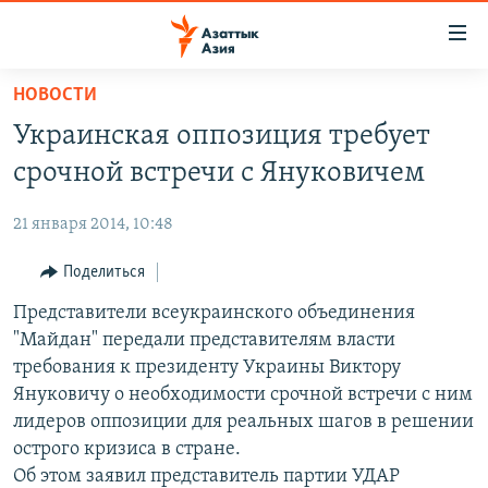
Доступность
ссылок
Вернуться
НОВОСТИ
к
ЦЕНТРАЛЬНАЯ АЗИЯ
Украинская оппозиция требует
основному
НОВОСТИ
КАЗАХСТАН
содержанию
срочной встречи с Януковичем
ВОЙНА В УКРАИНЕ
Вернутся
КЫРГЫЗСТАН
к
21 января 2014, 10:48
НА ДРУГИХ ЯЗЫКАХ
УЗБЕКИСТАН
главной
Поделиться
ТАДЖИКИСТАН
ҚАЗАҚША
навигации
ПОДПИШИТЕСЬ НА НАС В СОЦСЕТЯХ
Вернутся
Представители всеукраинского объединения
КЫРГЫЗЧА
к
"Майдан" передали представителям власти
ЎЗБЕКЧА
поиску
требования к президенту Украины Виктору
ТОҶИКӢ
Все сайты РСЕ/РС
Януковичу о необходимости срочной встречи с ним
лидеров оппозиции для реальных шагов в решении
TÜRKMENÇE
острого кризиса в стране.
Об этом заявил представитель партии УДАР