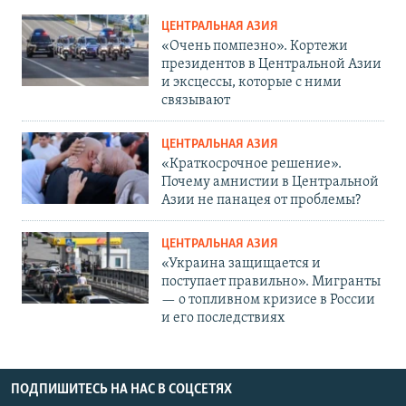
ЦЕНТРАЛЬНАЯ АЗИЯ
«Очень помпезно». Кортежи
президентов в Центральной Азии
и эксцессы, которые с ними
связывают
ЦЕНТРАЛЬНАЯ АЗИЯ
«Краткосрочное решение».
Почему амнистии в Центральной
Азии не панацея от проблемы?
ЦЕНТРАЛЬНАЯ АЗИЯ
«Украина защищается и
поступает правильно». Мигранты
— о топливном кризисе в России
и его последствиях
ПОДПИШИТЕСЬ НА НАС В СОЦСЕТЯХ