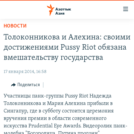
Доступность
ссылок
Вернуться
НОВОСТИ
к
ЦЕНТРАЛЬНАЯ АЗИЯ
Толоконникова и Алехина: своими
основному
НОВОСТИ
КАЗАХСТАН
содержанию
достижениями Pussy Riot обязана
ВОЙНА В УКРАИНЕ
Вернутся
КЫРГЫЗСТАН
вмешательству государства
к
НА ДРУГИХ ЯЗЫКАХ
УЗБЕКИСТАН
главной
17 января 2014, 16:58
ТАДЖИКИСТАН
ҚАЗАҚША
навигации
ПОДПИШИТЕСЬ НА НАС В СОЦСЕТЯХ
Вернутся
Поделиться
КЫРГЫЗЧА
к
Участницы панк-группы Pussy Riot Надежда
ЎЗБЕКЧА
поиску
Толоконникова и Мария Алехина прибыли в
ТОҶИКӢ
Все сайты РСЕ/РС
Сингапур, где в субботу состоится церемония
вручения премии в области современного
TÜRKMENÇE
искусства Prudential Eye Awards. Видеоролик панк-
молебна "Богородица, Путина прогони"