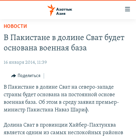
Доступность
ссылок
Вернуться
НОВОСТИ
к
ЦЕНТРАЛЬНАЯ АЗИЯ
В Пакистане в долине Сват будет
основному
НОВОСТИ
КАЗАХСТАН
содержанию
основана военная база
ВОЙНА В УКРАИНЕ
Вернутся
КЫРГЫЗСТАН
к
16 января 2014, 11:39
НА ДРУГИХ ЯЗЫКАХ
УЗБЕКИСТАН
главной
Поделиться
ТАДЖИКИСТАН
ҚАЗАҚША
навигации
ПОДПИШИТЕСЬ НА НАС В СОЦСЕТЯХ
Вернутся
В Пакистане в долине Сват на северо-западе
КЫРГЫЗЧА
к
страны будет основана на постоянной основе
ЎЗБЕКЧА
поиску
военная база. Об этом в среду заявил премьер-
ТОҶИКӢ
Все сайты РСЕ/РС
министр Пакистана Наваз Шариф.
TÜRKMENÇE
Долина Сват в провинции Хайбер-Пахтунхва
является одним из самых неспокойных районов