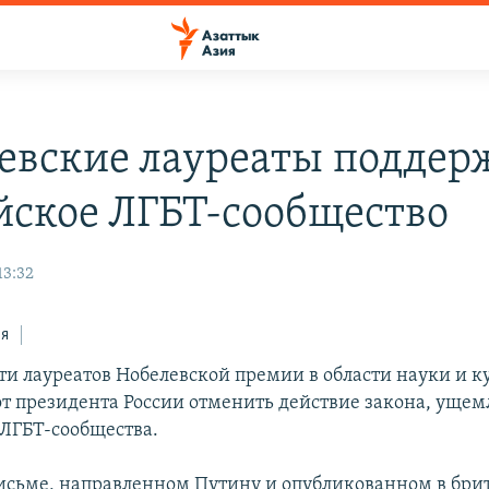
евские лауреаты поддер
йское ЛГБТ-сообщество
13:32
ся
ти лауреатов Нобелевской премии в области науки и к
от президента России отменить действие закона, уще
 ЛГБТ-сообщества.
исьме, направленном Путину и опубликованном в бри