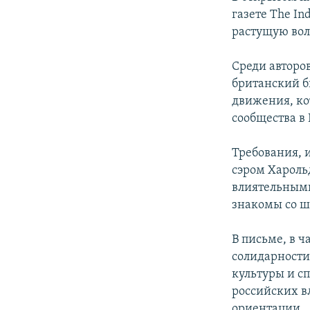
газете The In
растущую вол
Среди авторо
британский б
движения, ко
сообщества в 
Требования, 
сэром Хароль
влиятельным
знакомы со ш
В письме, в ч
солидарности
культуры и с
российских в
ориентации.