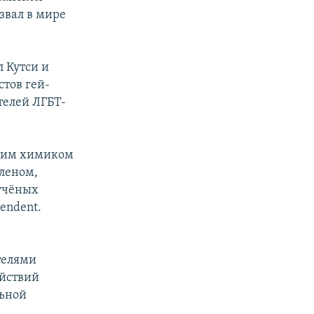
ызвал в мире
 Кутси и
тов гей-
телей ЛГБТ-
ским химиком
леном,
учёных
endent.
телями
ействий
льной