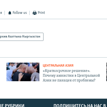
ся
Follow us
Print
рхив Азаттыка Кыргызстан
ЦЕНТРАЛЬНАЯ АЗИЯ
«Краткосрочное решение».
Почему амнистии в Центральной
Азии не панацея от проблемы?
Е РУБРИКИ
ПОДПИШИТЕСЬ НА НАС В