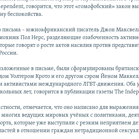
dependent, говорится, что этот «гомофобский» закон в
ну беспокойства.
в письма – южноафриканский писатель Джон Максвелл
иохимк Пол Нерс, разделяющие озабоченность активис
торые говорят о росте актов насилия против представи
России.
изложенные в письме, были сформулированы британ
дом Уолтером Крото и его другом сэром Йеном Маккел
и активистами международного ЛГБТ-движения. Оба 
кольных лет, говорится в публикации газеты The Indep
астности, отмечается, что оно написано для выражения
 многих ведущих мировых учёных с политиками, дея
порта, которые уже выступили с резким неприятием д
ластей в отношении граждан нетрадиционной сексуа