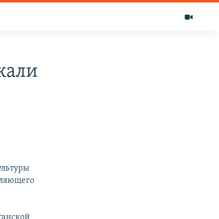
жали
ультуры
мляющего
танской