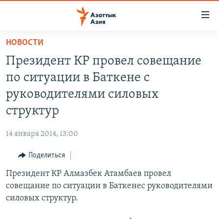
Доступность
ссылок
Вернуться
НОВОСТИ
к
ЦЕНТРАЛЬНАЯ АЗИЯ
Президент КР провел совещание
основному
НОВОСТИ
КАЗАХСТАН
содержанию
по ситуации в Баткене с
ВОЙНА В УКРАИНЕ
Вернутся
КЫРГЫЗСТАН
руководителями силовых
к
НА ДРУГИХ ЯЗЫКАХ
УЗБЕКИСТАН
структур
главной
ТАДЖИКИСТАН
ҚАЗАҚША
навигации
ПОДПИШИТЕСЬ НА НАС В СОЦСЕТЯХ
14 января 2014, 13:00
Вернутся
КЫРГЫЗЧА
к
Поделиться
ЎЗБЕКЧА
поиску
Президент КР Алмазбек Атамбаев провел
ТОҶИКӢ
Все сайты РСЕ/РС
совещание по ситуации в Баткенес руководителями
TÜRKMENÇE
силовых структур.