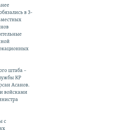
анее
бязались в 3-
овместных
анов
нительные
нной
вокационных
ого штаба –
службы КР
рсан Асанов.
и войсками
инистра
ы с
ух