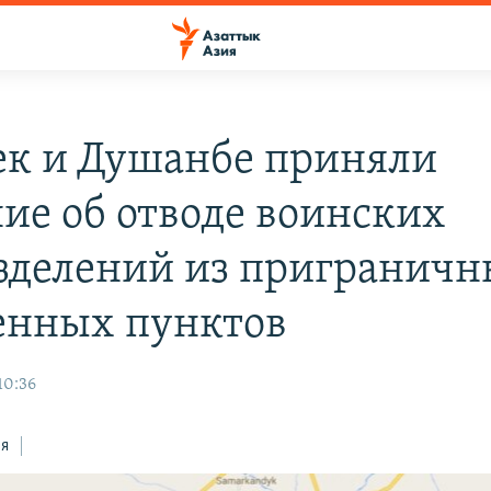
к и Душанбе приняли
ие об отводе воинских
зделений из пригранич
енных пунктов
10:36
ся