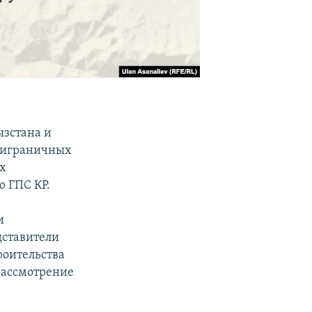
ызстана и
приграничных
х
ю ГПС КР.
и
дставители
роительства
рассмотрение