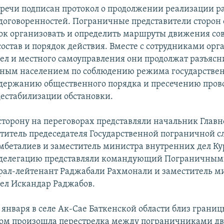
тречи подписан протокол о продолжении реализации р
договоренностей. Пограничные представители сторон о
ок организовать и определить маршруты движения с
состав и порядок действия. Вместе с сотрудниками орг
ел и местного самоуправления они продолжат разъяс
тным населением по соблюдению режима государстве
ддержанию общественного порядка и пресечению про
дестабилизации обстановки.
торону на переговорах представляли начальник Главн
титель предеседателя Государственной пограничной 
беталиев и заместитель министра внутренних дел Ку
делегацию представляли командующий Пограничным
рал-лейтенант Раджабали Рахмонали и заместитель м
ел Искандар Раджабов.
 января в селе Ак-Сае Баткенской области близ границ
ом произошла перестрелка между пограничниками дв