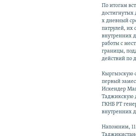
По итогам вс
достигнутых 
х дневный ср
патрулей, их 
внутренних д
работы с мес
границы, по
действий по 
Кыргызскую с
первый замес
Искендер Мам
Таджикскую 
ГКНБ РТ гене
внутренних д
Напомним, 11
Таджикистан