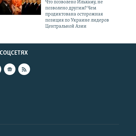
Что позволено Ильхаму, не
позволено другим? Чем
продиктована осторожная
позиция по Украине лидеров
Центральной Азии
 СОЦСЕТЯХ