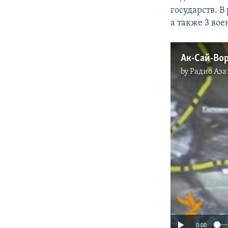
государств. 
а также 3 во
Ак-Сай-Вор
by
Радио Аза
0:00