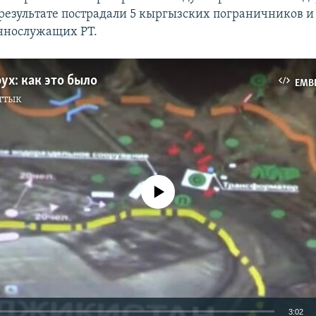
В результате пострадали 5 кыргызских пограничников 
еннослужащих РТ.
ух: как это было
EMB
ттык
No media source currently available
3:02