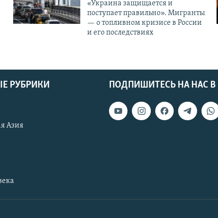
«Украина защищается и
поступает правильно». Мигранты
— о топливном кризисе в России
и его последствиях
Е РУБРИКИ
ПОДПИШИТЕСЬ НА НАС В
я Азия
века