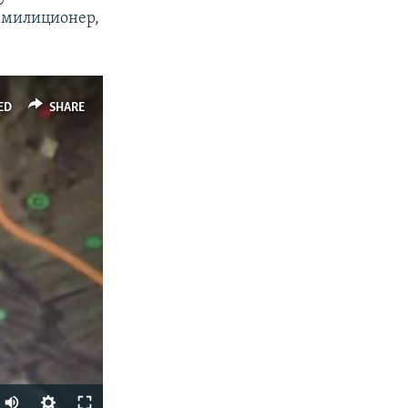
и милиционер,
ED
SHARE