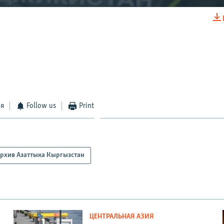
EMBED
ся
Follow us
Print
рхив Азаттыка Кыргызстан
ЦЕНТРАЛЬНАЯ АЗИЯ