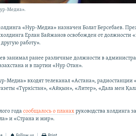
Нур-Медиа».
олдинга «Нур-Медиа» назначен Болат Берсебаев. Пр
 холдинга Ерлан Байжанов освобожден от должности «в
 другую работу».
аев занимал ранее различные должности в администр
азахстана и в партии «Нур Отан».
ур-Медиа» входят телеканал «Астана», радиостанции 
газеты «Түркістан», «Айқын», «Литер», «Дала мен Қал
лого года
сообщалось о планах
руководства холдинга з
ла» и «Страна и мир».
ся
Follow us
Print