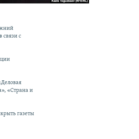
ежний
 связи с
ации
«Деловая
а», «Страна и
акрыть газеты