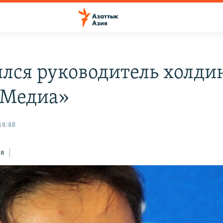
лся руководитель холди
-Медиа»
14:48
ся