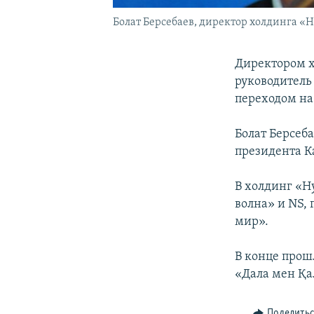
Болат Берсебаев, директор холдинга «
Директором х
руководитель
переходом на
Болат Берсеб
президента К
В холдинг «Н
волна» и NS, 
мир».
В конце прош
«Дала мен Қа
Поделить