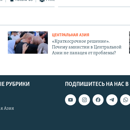
ЦЕНТРАЛЬНАЯ АЗИЯ
«Краткосрочное решение».
Почему амнистии в Центральной
Азии не панацея от проблемы?
Е РУБРИКИ
ПОДПИШИТЕСЬ НА НАС В
я Азия