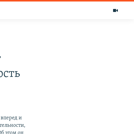
т
ость
 вперед и
тельности,
Об этом он