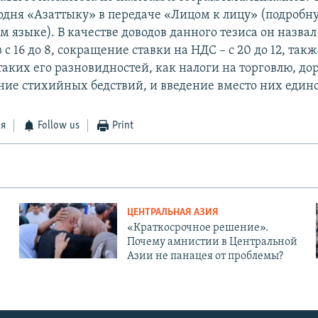
годня «Азаттыку» в передаче «Лицом к лицу» (подробн
м языке). В качестве доводов данного тезиса он назва
 с 16 до 8, сокращение ставки на НДС – с 20 до 12, такж
аких его разновидностей, как налоги на торговлю, дор
ие стихийных бедствий, и введение вместо них едино
ся
Follow us
Print
ЦЕНТРАЛЬНАЯ АЗИЯ
«Краткосрочное решение».
Почему амнистии в Центральной
Азии не панацея от проблемы?