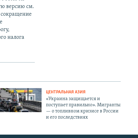
ую версию см.
л сокращение
е
огу,
го налога
ЦЕНТРАЛЬНАЯ АЗИЯ
«Украина защищается и
поступает правильно». Мигранты
— о топливном кризисе в России
и его последствиях