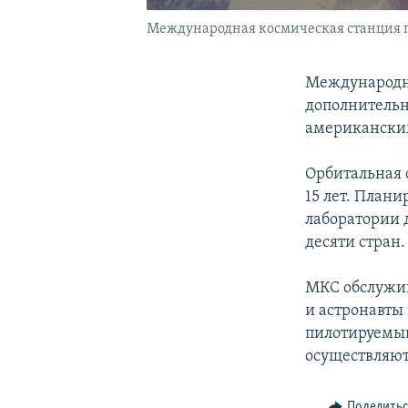
Международная космическая станция пр
Международна
дополнительны
американски
Орбитальная 
15 лет. Плани
лаборатории 
десяти стран.
МКС обслужив
и астронавты
пилотируемый
осуществляют
Поделить