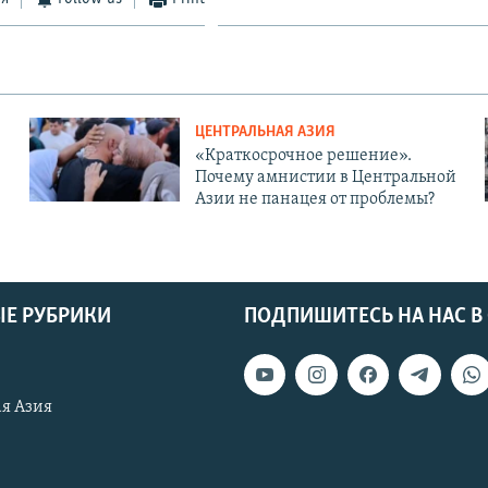
ЦЕНТРАЛЬНАЯ АЗИЯ
«Краткосрочное решение».
Почему амнистии в Центральной
Азии не панацея от проблемы?
Е РУБРИКИ
ПОДПИШИТЕСЬ НА НАС В
я Азия