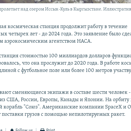
олетает над озером Иссык-Куль в Кыргызстане. Иллюстратив
я космическая станция продолжит работу в течение
х четырех лет - до 2024 года. Это заявление было сде
м аэрокосмическим агентством НАСА.
станция стоимостью 100 миллиардов долларов функци
ровалось, что она прослужит до 2020 года. В работе ко
длиной с футбольное поле или более 100 метров участв
ают сменяющиеся экипажи в составе шести человек -
 из США, России, Европы, Канады и Японии. На орбиту 
 корабль "Союз". Американские компании SpaceX и Orb
 поставки грузов с помощью непилотируемых ракет.
ся
Follow us
Print