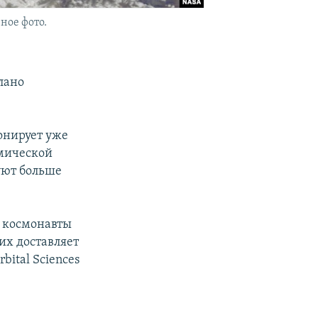
ное фото.
лано
онирует уже
смической
уют больше
 космонавты
их доставляет
ital Sciences