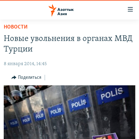
Доступность
ссылок
Вернуться
НОВОСТИ
к
ЦЕНТРАЛЬНАЯ АЗИЯ
Новые увольнения в органах МВД
основному
НОВОСТИ
КАЗАХСТАН
содержанию
Турции
ВОЙНА В УКРАИНЕ
Вернутся
КЫРГЫЗСТАН
к
8 января 2014, 14:45
НА ДРУГИХ ЯЗЫКАХ
УЗБЕКИСТАН
главной
Поделиться
ТАДЖИКИСТАН
ҚАЗАҚША
навигации
ПОДПИШИТЕСЬ НА НАС В СОЦСЕТЯХ
Вернутся
КЫРГЫЗЧА
к
ЎЗБЕКЧА
поиску
ТОҶИКӢ
Все сайты РСЕ/РС
TÜRKMENÇE