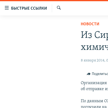
Доступность
БЫСТРЫЕ ССЫЛКИ
ссылок
Искать
Вернуться
ЦЕНТРАЛЬНАЯ АЗИЯ
НОВОСТИ
к
НОВОСТИ
КАЗАХСТАН
основному
Из Си
содержанию
ВОЙНА В УКРАИНЕ
КЫРГЫЗСТАН
Вернутся
химич
НА ДРУГИХ ЯЗЫКАХ
УЗБЕКИСТАН
к
главной
ТАДЖИКИСТАН
ҚАЗАҚША
8 января 2014, 
навигации
КЫРГЫЗЧА
Вернутся
к
ЎЗБЕКЧА
Поделить
поиску
ТОҶИКӢ
Организация 
об отправке 
TÜRKMENÇE
По данным ОЗХ
погрузили на 