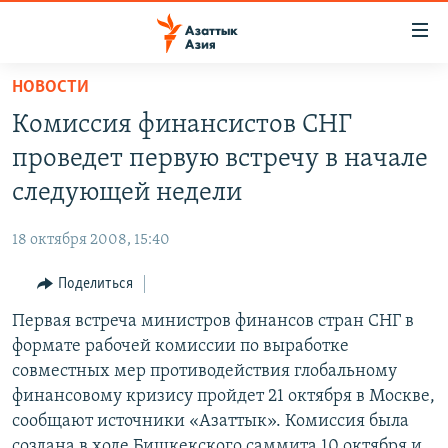
Доступность
ссылок
Вернуться
НОВОСТИ
к
ЦЕНТРАЛЬНАЯ АЗИЯ
Комиссия финансистов СНГ
основному
НОВОСТИ
КАЗАХСТАН
содержанию
проведет первую встречу в начале
ВОЙНА В УКРАИНЕ
Вернутся
КЫРГЫЗСТАН
следующей недели
к
НА ДРУГИХ ЯЗЫКАХ
УЗБЕКИСТАН
главной
18 октября 2008, 15:40
ТАДЖИКИСТАН
ҚАЗАҚША
навигации
ПОДПИШИТЕСЬ НА НАС В СОЦСЕТЯХ
Вернутся
Поделиться
КЫРГЫЗЧА
к
Первая встреча министров финансов стран СНГ в
ЎЗБЕКЧА
поиску
формате рабочей комиссии по выработке
ТОҶИКӢ
Все сайты РСЕ/РС
совместных мер противодействия глобальному
финансовому кризису пройдет 21 октября в Москве,
TÜRKMENÇE
сообщают источники «Азаттык». Комиссия была
создана в ходе Бишкекского саммита 10 октября и