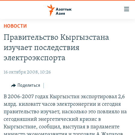
Доступность
ссылок
Вернуться
НОВОСТИ
к
ЦЕНТРАЛЬНАЯ АЗИЯ
Правительство Кыргызстана
основному
НОВОСТИ
КАЗАХСТАН
содержанию
изучает последствия
ВОЙНА В УКРАИНЕ
Вернутся
КЫРГЫЗСТАН
электроэкспорта
к
НА ДРУГИХ ЯЗЫКАХ
УЗБЕКИСТАН
главной
16 октября 2008, 10:26
ТАДЖИКИСТАН
ҚАЗАҚША
навигации
ПОДПИШИТЕСЬ НА НАС В СОЦСЕТЯХ
Вернутся
Поделиться
КЫРГЫЗЧА
к
В 2006-2007 годах Кыргызстан экспортировал 2,6
ЎЗБЕКЧА
поиску
млрд. киловатт часов электроэнергии и сегодня
ТОҶИКӢ
Все сайты РСЕ/РС
правительство изучает, насколько это повлияло на
сегодняшний энергетический кризис в
TÜRKMENÇE
Кыргызстане, сообщил, выступая в парламенте
министр экономразвития и торговли А.Жапаров.