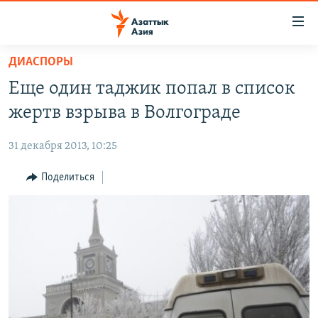
Доступность
ссылок
Вернуться
ДИАСПОРЫ
к
ЦЕНТРАЛЬНАЯ АЗИЯ
Еще один таджик попал в список
основному
НОВОСТИ
КАЗАХСТАН
содержанию
жертв взрыва в Волгограде
ВОЙНА В УКРАИНЕ
Вернутся
КЫРГЫЗСТАН
к
31 декабря 2013, 10:25
НА ДРУГИХ ЯЗЫКАХ
УЗБЕКИСТАН
главной
Поделиться
ТАДЖИКИСТАН
ҚАЗАҚША
навигации
ПОДПИШИТЕСЬ НА НАС В СОЦСЕТЯХ
Вернутся
КЫРГЫЗЧА
к
ЎЗБЕКЧА
поиску
ТОҶИКӢ
Все сайты РСЕ/РС
TÜRKMENÇE