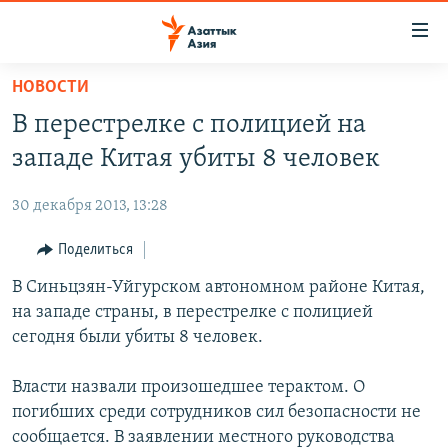
Доступность
ссылок
Вернуться
НОВОСТИ
к
ЦЕНТРАЛЬНАЯ АЗИЯ
В перестрелке с полицией на
основному
НОВОСТИ
КАЗАХСТАН
содержанию
западе Китая убиты 8 человек
ВОЙНА В УКРАИНЕ
Вернутся
КЫРГЫЗСТАН
к
30 декабря 2013, 13:28
НА ДРУГИХ ЯЗЫКАХ
УЗБЕКИСТАН
главной
Поделиться
ТАДЖИКИСТАН
ҚАЗАҚША
навигации
ПОДПИШИТЕСЬ НА НАС В СОЦСЕТЯХ
Вернутся
В Синьцзян-Уйгурском автономном районе Китая,
КЫРГЫЗЧА
к
на западе страны, в перестрелке с полицией
ЎЗБЕКЧА
поиску
сегодня были убиты 8 человек.
ТОҶИКӢ
Все сайты РСЕ/РС
Власти назвали произошедшее терактом. О
TÜRKMENÇE
погибших среди сотрудников сил безопасности не
сообщается. В заявлении местного руководства