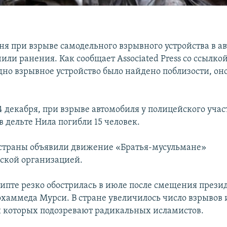
ня при взрыве самодельного взрывного устройства в ав
или ранения. Как сообщает Associated Press со ссылко
дно взрывное устройство было найдено поблизости, он
4 декабря, при взрыве автомобиля у полицейского учас
 дельте Нила погибли 15 человек.
 страны объявили движение «Братья-мусульмане»
ской организацией.
гипте резко обострилась в июле после смещения прези
хаммеда Мурси. В стране увеличилось число взрывов 
 которых подозревают радикальных исламистов.