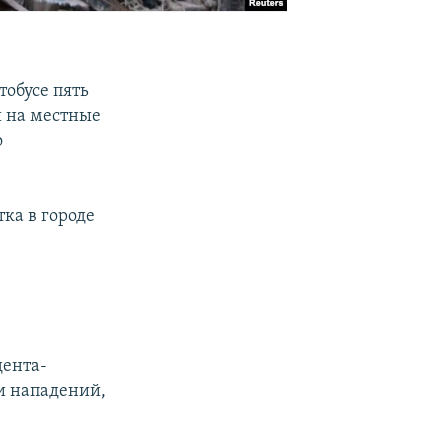
тобусе пять
й на местные
о
тка в городе
дента-
и нападений,