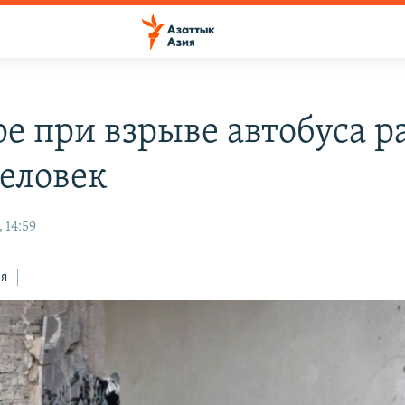
ре при взрыве автобуса 
человек
 14:59
ся