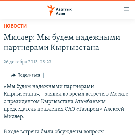
Доступность
ссылок
Вернуться
НОВОСТИ
к
ЦЕНТРАЛЬНАЯ АЗИЯ
Миллер: Мы будем надежными
основному
НОВОСТИ
КАЗАХСТАН
содержанию
партнерами Кыргызстана
ВОЙНА В УКРАИНЕ
Вернутся
КЫРГЫЗСТАН
к
26 декабря 2013, 08:23
НА ДРУГИХ ЯЗЫКАХ
УЗБЕКИСТАН
главной
Поделиться
ТАДЖИКИСТАН
ҚАЗАҚША
навигации
ПОДПИШИТЕСЬ НА НАС В СОЦСЕТЯХ
Вернутся
«Мы будем надежными партнерами
КЫРГЫЗЧА
к
Кыргызстана», - заявил во время встречи в Москве
ЎЗБЕКЧА
поиску
с президентом Кыргызстана Атамбаевым
ТОҶИКӢ
Все сайты РСЕ/РС
председатель правления ОАО «Газпром» Алексей
Миллер.
TÜRKMENÇE
В ходе встречи были обсуждены вопросы