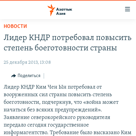
Доступность
ссылок
Вернуться
НОВОСТИ
к
ЦЕНТРАЛЬНАЯ АЗИЯ
Лидер КНДР потребовал повысить
основному
НОВОСТИ
КАЗАХСТАН
содержанию
степень боеготовности страны
ВОЙНА В УКРАИНЕ
Вернутся
КЫРГЫЗСТАН
к
25 декабря 2013, 13:08
НА ДРУГИХ ЯЗЫКАХ
УЗБЕКИСТАН
главной
Поделиться
ТАДЖИКИСТАН
ҚАЗАҚША
навигации
ПОДПИШИТЕСЬ НА НАС В СОЦСЕТЯХ
Вернутся
Лидер КНДР Ким Чен Ын потребовал от
КЫРГЫЗЧА
к
вооруженных сил страны повысить степень
ЎЗБЕКЧА
поиску
боеготовности, подчеркнув, что «война может
ТОҶИКӢ
Все сайты РСЕ/РС
начаться без всяких предупреждений».
Заявление северокорейского руководителя
TÜRKMENÇE
передало сегодня государственное
информагентство. Требование было высказано Ким