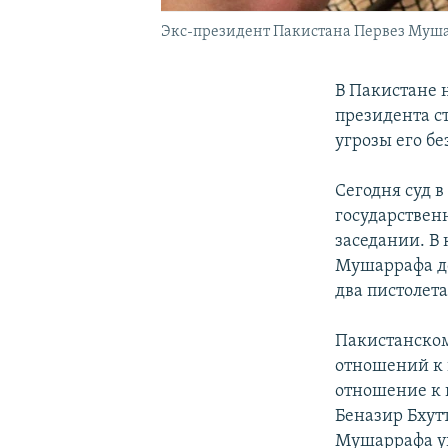
Экс-президент Пакистана Первез Муш
В Пакистане 
президента с
угрозы его бе
Сегодня суд 
государствен
заседании. В 
Мушаррафа до
два пистолета
Пакистанском
отношений к 
отношение к 
Беназир Бхут
Мушаррафа уво