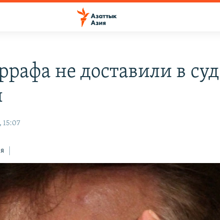
рафа не доставили в суд
ы
 15:07
ся