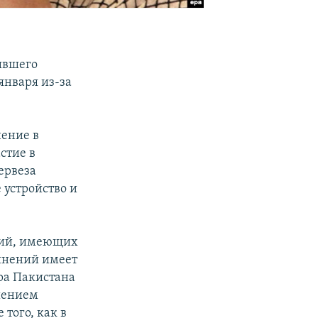
ывшего
января из-за
нение в
стие в
ервеза
 устройство и
ний, имеющих
винений имеет
ра Пакистана
ешением
 того, как в