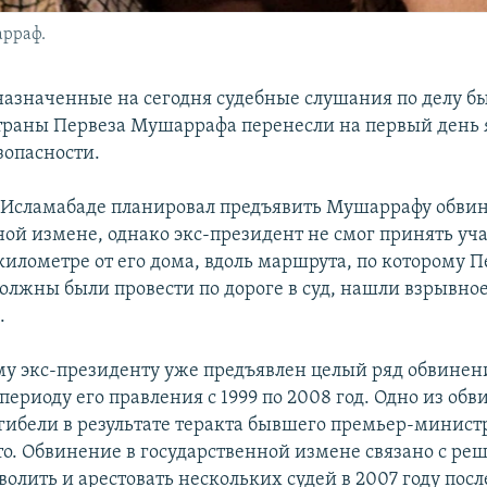
арраф.
назначенные на сегодня судебные слушания по делу б
траны Первеза Мушаррафа перенесли на первый день 
зопасности.
в Исламабаде планировал предъявить Мушаррафу обви
ной измене, однако экс-президент не смог принять уча
километре от его дома, вдоль маршрута, по которому П
лжны были провести по дороге в суд, нашли взрывное
.
у экс-президенту уже предъявлен целый ряд обвине
периоду его правления с 1999 по 2008 год. Одно из об
гибели в результате теракта бывшего премьер-минист
то. Обвинение в государственной измене связано с р
лить и арестовать нескольких судей в 2007 году после