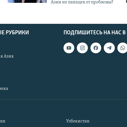
Азии не панацея от проблемы?
Е РУБРИКИ
ПОДПИШИТЕСЬ НА НАС В
я Азия
века
тан
Узбекистан