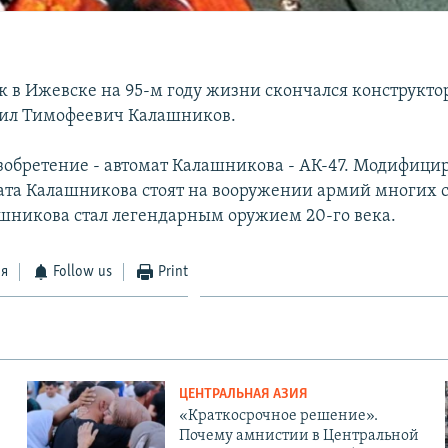
к в Ижевске на 95-м году жизни скончался конструкто
ил Тимофеевич Калашников.
изобретение - автомат Калашникова - АК-47. Модифиц
ата Калашникова стоят на вооружении армий многих с
шникова стал легендарным оружием 20-го века.
ся
Follow us
Print
ЦЕНТРАЛЬНАЯ АЗИЯ
«Краткосрочное решение».
Почему амнистии в Центральной