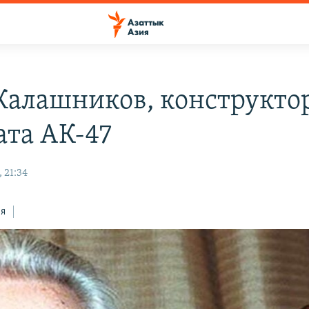
Калашников, конструкто
ата АК-47
 21:34
ся