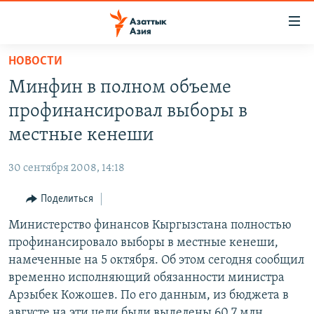
Доступность
ссылок
Вернуться
НОВОСТИ
к
ЦЕНТРАЛЬНАЯ АЗИЯ
Минфин в полном объеме
основному
НОВОСТИ
КАЗАХСТАН
содержанию
профинансировал выборы в
ВОЙНА В УКРАИНЕ
Вернутся
КЫРГЫЗСТАН
местные кенеши
к
НА ДРУГИХ ЯЗЫКАХ
УЗБЕКИСТАН
главной
30 сентября 2008, 14:18
ТАДЖИКИСТАН
ҚАЗАҚША
навигации
ПОДПИШИТЕСЬ НА НАС В СОЦСЕТЯХ
Вернутся
Поделиться
КЫРГЫЗЧА
к
Министерство финансов Кыргызстана полностью
ЎЗБЕКЧА
поиску
профинансировало выборы в местные кенеши,
ТОҶИКӢ
Все сайты РСЕ/РС
намеченные на 5 октября. Об этом сегодня сообщил
временно исполняющий обязанности министра
TÜRKMENÇE
Арзыбек Кожошев. По его данным, из бюджета в
августе на эти цели были выделены 60,7 млн.