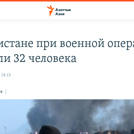
истане при военной опе
ли 32 человека
 14:13
ся