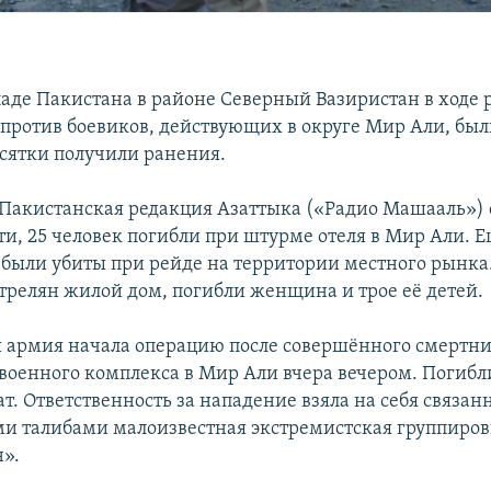
паде Пакистана в районе Северный Вазиристан в ходе 
 против боевиков, действующих в округе Мир Али, был
есятки получили ранения.
 Пакистанская редакция Азаттыка («Радио Машааль») 
ти, 25 человек погибли при штурме отеля в Мир Али. 
были убиты при рейде на территории местного рынк
стрелян жилой дом, погибли женщина и трое её детей.
 армия начала операцию после совершённого смертн
 военного комплекса в Мир Али вчера вечером. Погибл
т. Ответственность за нападение взяла на себя связанн
и талибами малоизвестная экстремистская группиров
».