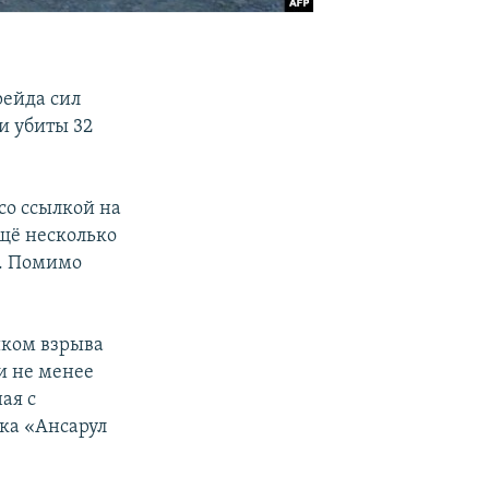
рейда сил
и убиты 32
со ссылкой на
Ещё несколько
а. Помимо
иком взрыва
и не менее
ая с
ка «Ансарул