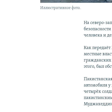
Иллюстративное фото.
На северо-за
безопасности
человека и д
Как передаёт
местные влас
гражданских 
этого, был об
Пакистанская
автомобиля у
четырёх солда
пакистанским
Муджахеддин