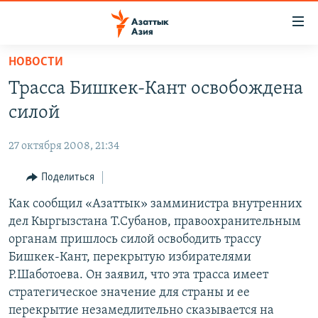
Доступность
ссылок
Вернуться
НОВОСТИ
к
ЦЕНТРАЛЬНАЯ АЗИЯ
Трасса Бишкек-Кант освобождена
основному
НОВОСТИ
КАЗАХСТАН
содержанию
силой
ВОЙНА В УКРАИНЕ
Вернутся
КЫРГЫЗСТАН
к
27 октября 2008, 21:34
НА ДРУГИХ ЯЗЫКАХ
УЗБЕКИСТАН
главной
Поделиться
ТАДЖИКИСТАН
ҚАЗАҚША
навигации
ПОДПИШИТЕСЬ НА НАС В СОЦСЕТЯХ
Вернутся
Как сообщил «Азаттык» замминистра внутренних
КЫРГЫЗЧА
к
дел Кыргызстана Т.Субанов, правоохранительным
ЎЗБЕКЧА
поиску
органам пришлось силой освободить трассу
ТОҶИКӢ
Все сайты РСЕ/РС
Бишкек-Кант, перекрытую избирателями
Р.Шаботоева. Он заявил, что эта трасса имеет
TÜRKMENÇE
стратегическое значение для страны и ее
перекрытие незамедлительно сказывается на