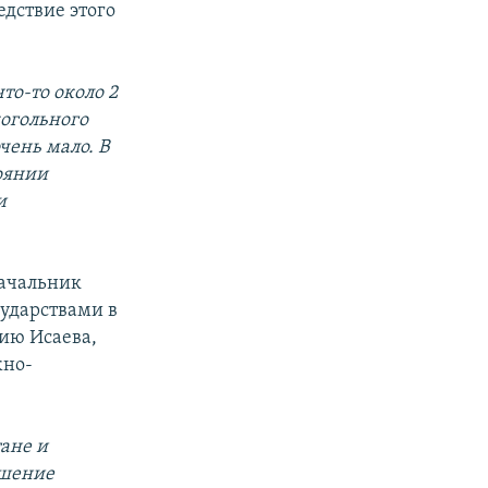
едствие этого
то-то около 2
когольного
чень мало. В
оянии
и
Начальник
сударствами в
ию Исаева,
жно-
ане и
ушение