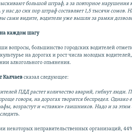
зыскивают большой штраф, а за повторное нарушения
 у нас до сих пор штраф составляет 1,5 тысячи сомов. 
 вы сами видите, водители уже вышли за рамки дозвол
 на каждом шагу
аши вопросы, большинство городских водителей отмети
скультурье на дорогах и рост числа молодых водителей
янии алкогольного опьянения.
 Калчаев
сказал следующее:
шителей ПДД растет количество аварий, гибнут люди. 
роще говоря, на дорогах творится беспредел. Однако е
афы, возрастут и «ставки» гаишников. Надо и за этим
следить.
ии некоторых неправительственных организаций, 44