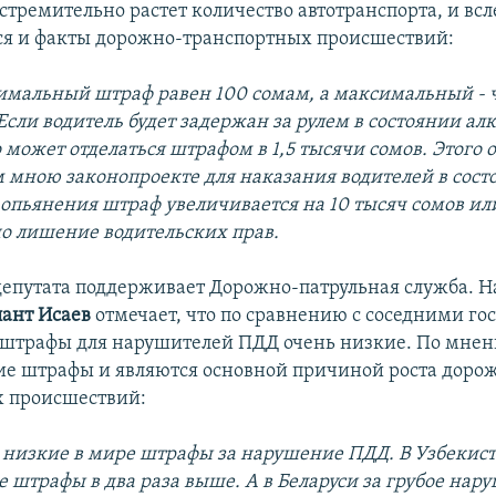
тремительно растет количество автотранспорта, и всл
я и факты дорожно-транспортных происшествий:
имальный штраф равен 100 сомам, а максимальный - ч
Если водитель будет задержан за рулем в состоянии ал
 может отделаться штрафом в 1,5 тысячи сомов. Этого о
 мною законопроекте для наказания водителей в сост
 опьянения штраф увеличивается на 10 тысяч сомов ил
о лишение водительских прав.
епутата поддерживает Дорожно-патрульная служба. 
лант Исаев
отмечает, что по сравнению с соседними го
штрафы для нарушителей ПДД очень низкие. По мнен
е штрафы и являются основной причиной роста доро
х происшествий:
е низкие в мире штрафы за нарушение ПДД. В Узбекист
 штрафы в два раза выше. А в Беларуси за грубое нар