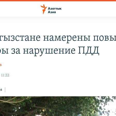
гызстане намерены повы
ы за нарушение ПДД
в
 11:22
ся