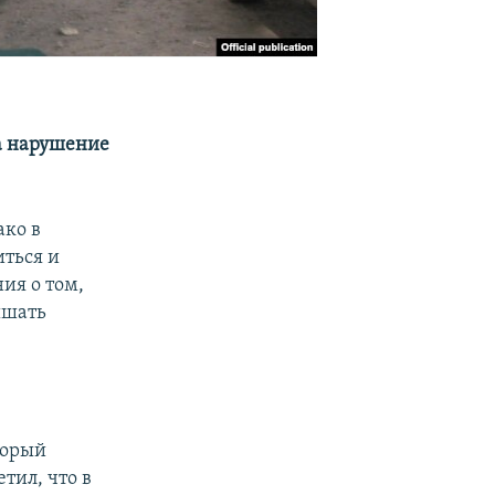
а нарушение
ако в
ться и
ия о том,
ышать
торый
тил, что в