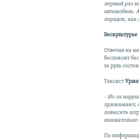
первый раз в
автомобиль. А
порядок, как
Бескультурье
Отвечая на н
беспокоит бе
за руль состо
Таксист
Урмат
- Из-за нару
прижимают, п
повысить штр
внимательно 
По информац