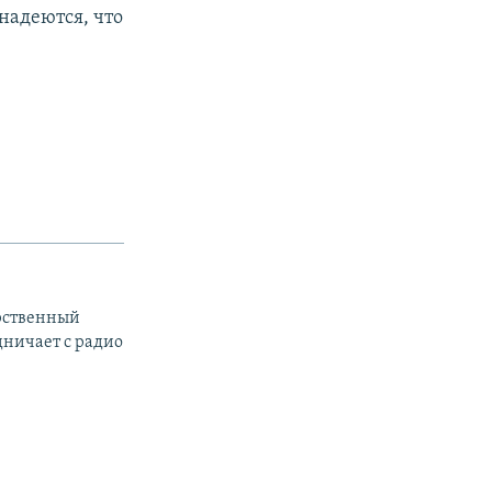
надеются, что
арственный
дничает с радио