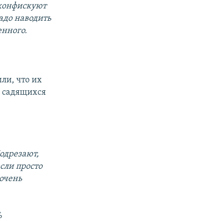
 конфискуют
Надо наводить
енного.
ли, что их
, садящихся
Подрезают,
сли просто
 очень
%