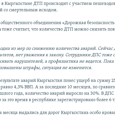
в Кыргызстане ДТП происходит с участием пешеходов
й со смертельным исходом.
 общественного объединения «Дорожная безопасност
а
тоже считает, что количество ДТП можно снизить п
ы одна из мер по снижению количества аварий. Сейчас
льтатов, нет уважения к закону. Сотрудники ДПС тоже 
живать нарушителей, а профилактика не ведется. Пока 
повышены штрафы, ситуация не изменится.
в результате аварий Кыргызстан понес ущерб на сумму 
 равно 4,3% ВВП. А за последние 10 месяцев, по сравн
шлого года, количество аварий выросло на 30%. В ДП
 за это время в республике зарегистрировано более 6 
а месяца выдались для дорог Кыргызстана особо кровав