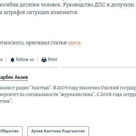
погибли десятки человек. Руководство ДПС и депутаты 
 штрафов ситуация изменится.
ргызского, оригинал статьи
здесь
ся
Follow us
Print
арбек Акаев
налист радио "Азаттык". В 2009 году закончил Ошский госуд
ерситет по специальности "журналистика". С 2008 года сотру
ттык".
Общество
Архив Азаттыка Кыргызстан