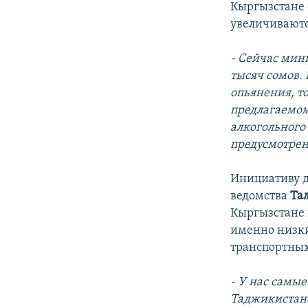
Кыргызстане с
увеличиваютс
- Сейчас мин
тысяч сомов. 
опьянения, то
предлагаемом
алкогольного
предусмотрен
Инициативу д
ведомства
Та
Кыргызстане 
именно низки
транспортны
- У нас самы
Таджикистане