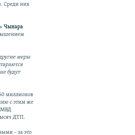
. Среди них
ь»
Чынара
овышением
 другие меры
стараются
не будут
250 миллионов
ению с этим же
С МВД
тысяч ДТП.
ыми – за это