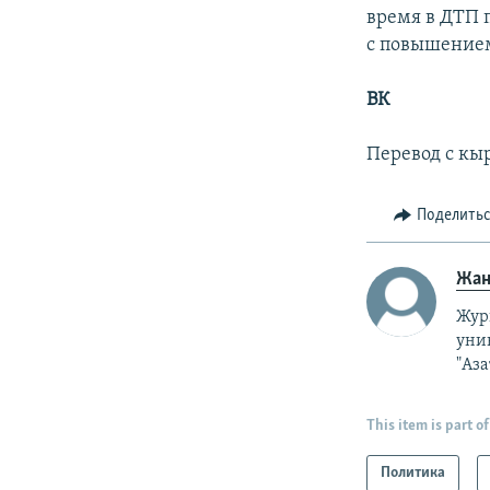
время в ДТП 
с повышением
ВК
Перевод с кы
Поделить
Жан
Жур
унив
"Аза
This item is part of
Политика