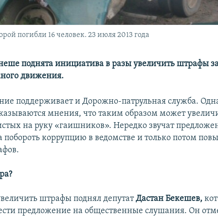
орой погибли 16 человек. 23 июля 2013 года
неше поднята инициатива в разы увеличить штрафы з
ного движения.
ние поддерживает и Дорожно-патрульная служба. Одн
казываются мнения, что таким образом может увеличи
истых на руку «гаишников». Нередко звучат предложен
а побороть коррупцию в ведомстве и только потом пов
афов.
ра?
величить штрафы поднял депутат
Дастан Бекешев,
ко
сти предложение на общественные слушания. Он отме