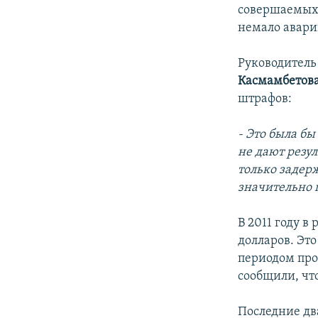
совершаемых 
немало авари
Руководитель
Касмамбетов
штрафов:
- Это была б
не дают резу
только задер
значительно 
В 2011 году 
долларов. Это
периодом про
сообщили, что
Последние дв