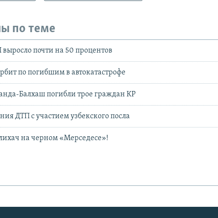
ы по теме
 выросло почти на 50 процентов
рбит по погибшим в автокатастрофе
анда-Балхаш погибли трое граждан КР
ния ДТП с участием узбекского посла
лихач на черном «Мерседесе»!