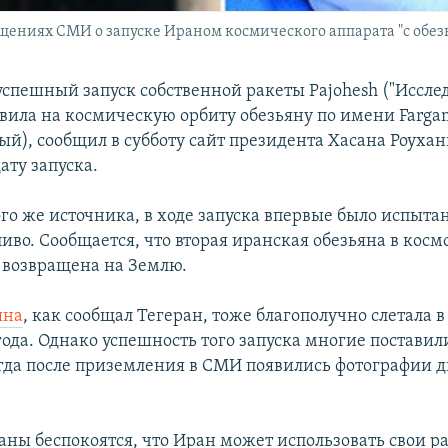
щениях СМИ о запуске Ираном космического аппарата "с обезь
успешный запуск собственной ракеты Pajohesh ("Исслед
авила на космическую орбиту обезьяну по имени Farga
ый), сообщил в субботу сайт президента Хасана Роухан
ату запуска.
го же источника, в ходе запуска впервые было испыта
иво. Сообщается, что вторая иранская обезьяна в косм
 возвращена на Землю.
яна
, как сообщал Тегеран, тоже благополучно слетала в
года. Однако успешность того запуска многие поставил
гда после приземления в СМИ появились фотографии д
аны беспокоятся, что Иран может использовать свои р