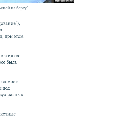
яной на борту".
ование"),
m
и, при этом
но жидкое
осе была
 космос в
и под
вух разных
акетные