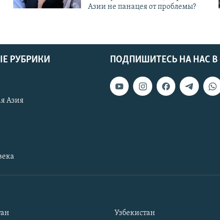
Азии не панацея от проблемы?
Е РУБРИКИ
ПОДПИШИТЕСЬ НА НАС В
я Азия
века
тан
Узбекистан