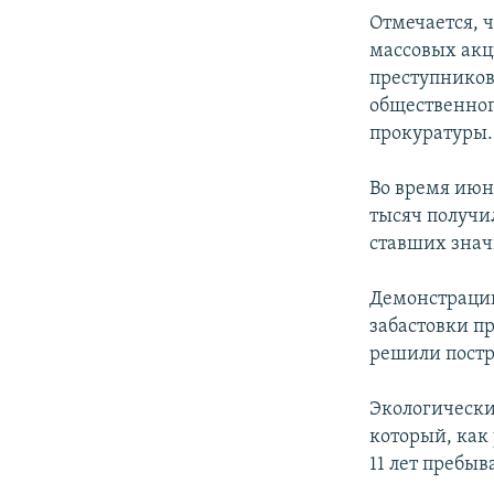
Отмечается, 
массовых акц
преступников
общественног
прокуратуры.
Во время июн
тысяч получи
ставших знач
Демонстраци
забастовки пр
решили постр
Экологически
который, как
11 лет пребы