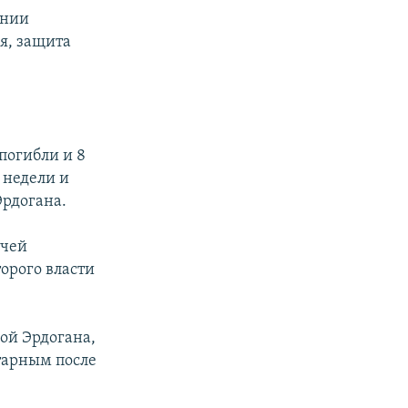
ении
я, защита
погибли и 8
 недели и
рдогана.
ячей
торого власти
ой Эрдогана,
итарным после