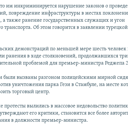
что им инкриминируется нарушение законов о провед
ий, повреждение инфраструктуры в местах поклонени
, а также ранение государственных служащих и угон
о транспорта. Об этом говорится в заявлении турецкой
ьских демонстраций по меньшей мере шесть человек 
ли ранения в ходе столкновений, продолжавшихся три
ительной проблемой для премьер-министра Реджепа Э
и были вызваны разгоном полицейскими мирной сид
отив уничтожения парка Гези в Стамбуле, на месте ко
оить торговый центр.
е протесты вылились в массовое недовольство политик
 утверждают его критики, становится все более автор
вания в должности премьер-министра.