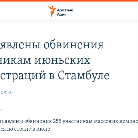
явлены обвинения
никам июньских
страций в Стамбуле
 09:50
ся
дъявлены обвинения 255 участникам массовых демонс
я по стране в июне.