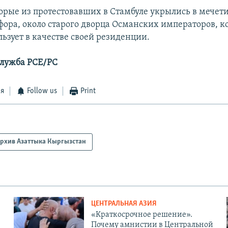
орые из протестовавших в Стамбуле укрылись в мечет
сфора, около старого дворца Османских императоров, 
ьзует в качестве своей резиденции.
служба РСЕ/РС
ся
Follow us
Print
рхив Азаттыка Кыргызстан
ЦЕНТРАЛЬНАЯ АЗИЯ
«Краткосрочное решение».
Почему амнистии в Центральной