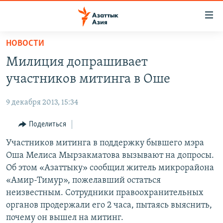
Доступность
ссылок
Вернуться
НОВОСТИ
к
ЦЕНТРАЛЬНАЯ АЗИЯ
Милиция допрашивает
основному
НОВОСТИ
КАЗАХСТАН
содержанию
участников митинга в Оше
ВОЙНА В УКРАИНЕ
Вернутся
КЫРГЫЗСТАН
к
9 декабря 2013, 15:34
НА ДРУГИХ ЯЗЫКАХ
УЗБЕКИСТАН
главной
Поделиться
ТАДЖИКИСТАН
ҚАЗАҚША
навигации
ПОДПИШИТЕСЬ НА НАС В СОЦСЕТЯХ
Вернутся
Участников митинга в поддержку бывшего мэра
КЫРГЫЗЧА
к
Оша Мелиса Мырзакматова вызывают на допросы.
ЎЗБЕКЧА
поиску
Об этом «Азаттыку» сообщил житель микрорайона
ТОҶИКӢ
Все сайты РСЕ/РС
«Амир-Тимур», пожелавший остаться
неизвестным. Сотрудники правоохранительных
TÜRKMENÇE
органов продержали его 2 часа, пытаясь выяснить,
почему он вышел на митинг.