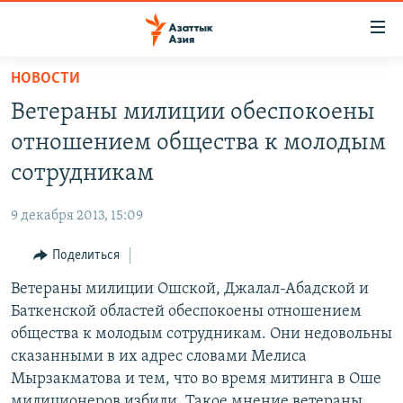
Доступность
ссылок
Вернуться
НОВОСТИ
к
ЦЕНТРАЛЬНАЯ АЗИЯ
Ветераны милиции обеспокоены
основному
НОВОСТИ
КАЗАХСТАН
содержанию
отношением общества к молодым
ВОЙНА В УКРАИНЕ
Вернутся
КЫРГЫЗСТАН
сотрудникам
к
НА ДРУГИХ ЯЗЫКАХ
УЗБЕКИСТАН
главной
9 декабря 2013, 15:09
ТАДЖИКИСТАН
ҚАЗАҚША
навигации
ПОДПИШИТЕСЬ НА НАС В СОЦСЕТЯХ
Вернутся
Поделиться
КЫРГЫЗЧА
к
Ветераны милиции Ошской, Джалал-Абадской и
ЎЗБЕКЧА
поиску
Баткенской областей обеспокоены отношением
ТОҶИКӢ
Все сайты РСЕ/РС
общества к молодым сотрудникам. Они недовольны
сказанными в их адрес словами Мелиса
TÜRKMENÇE
Мырзакматова и тем, что во время митинга в Оше
милиционеров избили. Такое мнение ветераны