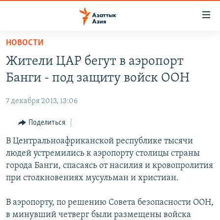
Доступность
ссылок
Вернуться
НОВОСТИ
к
ЦЕНТРАЛЬНАЯ АЗИЯ
Жители ЦАР бегут в аэропорт
основному
НОВОСТИ
КАЗАХСТАН
содержанию
Банги - под защиту войск ООН
ВОЙНА В УКРАИНЕ
Вернутся
КЫРГЫЗСТАН
к
7 декабря 2013, 13:06
НА ДРУГИХ ЯЗЫКАХ
УЗБЕКИСТАН
главной
Поделиться
ТАДЖИКИСТАН
ҚАЗАҚША
навигации
ПОДПИШИТЕСЬ НА НАС В СОЦСЕТЯХ
Вернутся
В Центральноафриканской республике тысячи
КЫРГЫЗЧА
к
людей устремились к аэропорту столицы страны
ЎЗБЕКЧА
поиску
города Банги, спасаясь от насилия и кровопролития
ТОҶИКӢ
Все сайты РСЕ/РС
при столкновениях мусульман и христиан.
TÜRKMENÇE
В аэропорту, по решению Совета безопасности ООН,
в минувший четверг были размещены войска